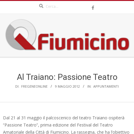
Search
Skip
to
content
QFIUMICINO.COM
Secondary
Navigation
Menu
Al Traiano: Passione Teatro
DI:
FREGENEONLINE
9 MAGGIO 2012
IN:
APPUNTAMENTI
Dal 21 al 31 maggio il palcoscenico del teatro Traiano ospiterà
“Passione Teatro”, prima edizione del Festival del Teatro
Amatoriale della Città di Fiumicino. La rassegna, che ha l’obiettivo