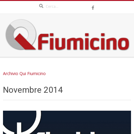
Search
Skip
to
content
QFIUMICINO.COM
Secondary
Navigation
Archivio Qui Fiumicino
Menu
Novembre 2014