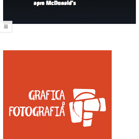
2014-
11-
12