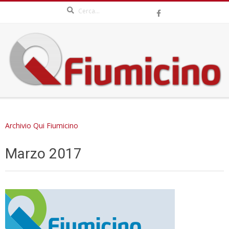
Search
Skip
to
content
QFIUMICINO.COM
Secondary
Navigation
Archivio Qui Fiumicino
Menu
Marzo 2017