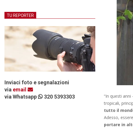
TU REPORTER
Inviaci foto e segnalazioni
via
email
“In questi anni
via Whatsapp
320 5393303
tropicali, princ
tutto il mond
Adesso, essere
portare in al