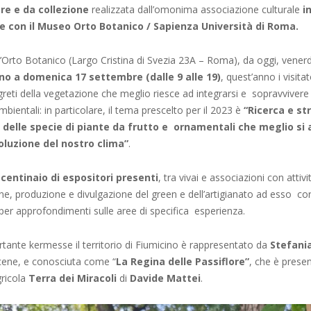
re e da collezione
realizzata dall’omonima associazione culturale
i
e con il Museo Orto Botanico / Sapienza Università di Roma.
ll’Orto Botanico (Largo Cristina di Svezia 23A – Roma), da oggi, vener
no a domenica 17 settembre (dalle 9 alle 19)
, quest’anno i visit
reti della vegetazione che meglio riesce ad integrarsi e sopravvivere 
ientali: in particolare, il tema prescelto per il 2023 è
“Ricerca e st
elle specie di piante da frutto e ornamentali che meglio si
voluzione del nostro clima”
.
 centinaio di espositori
presenti
, tra vivai e associazioni con attiv
ne, produzione e divulgazione del green e dell’artigianato ad esso co
per approfondimenti sulle aree di specifica esperienza.
tante kermesse il territorio di Fiumicino è rappresentato da
Stefani
cene, e conosciuta come “
La Regina delle Passiflore”
, che è prese
gricola
Terra dei Miracoli
di
Davide Mattei
.