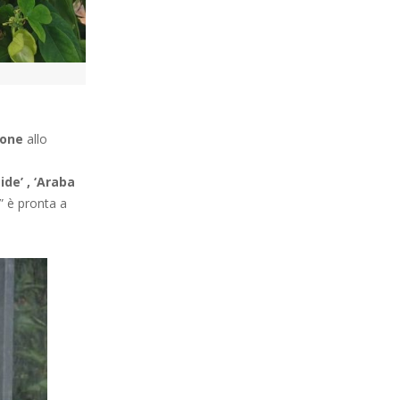
ione
allo
ide’ , ‘Araba
” è pronta a