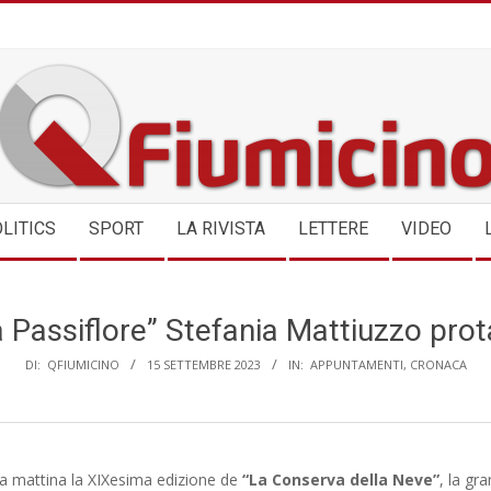
QFIUMICINO.COM
LITICS
SPORT
LA RIVISTA
LETTERE
VIDEO
 Passiflore” Stefania Mattiuzzo pro
DI:
QFIUMICINO
15 SETTEMBRE 2023
IN:
APPUNTAMENTI
,
CRONACA
ta mattina la XIXesima edizione de
“La Conserva della Neve”
, la g