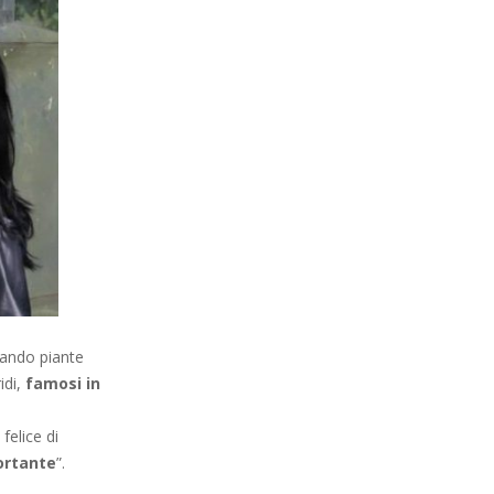
zzando piante
idi,
famosi in
elice di
portante
”.