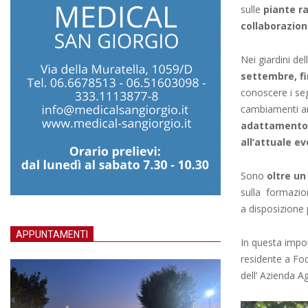
sulle
piante ra
collaborazion
Nei giardini de
settembre, fi
conoscere i seg
cambiamenti amb
adattamento d
all’attuale e
Sono
o
ltre un
sulla formazio
a disposizione 
APPUNTAMENTI
In questa impor
residente a Fo
dell’ Azienda A