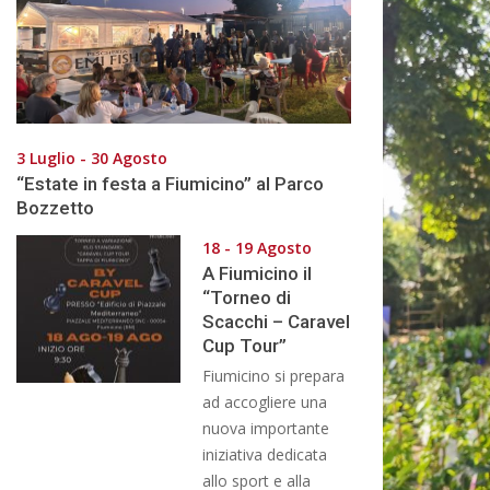
3 Luglio - 30 Agosto
“Estate in festa a Fiumicino” al Parco
Bozzetto
18 - 19 Agosto
A Fiumicino il
“Torneo di
Scacchi – Caravel
Cup Tour”
Fiumicino si prepara
ad accogliere una
nuova importante
iniziativa dedicata
allo sport e alla