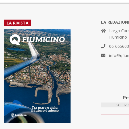
LA REDAZION
LA RIVISTA
Largo Card
Fiumicino
06-66560
info@qfiu
Per
SOLUZIO