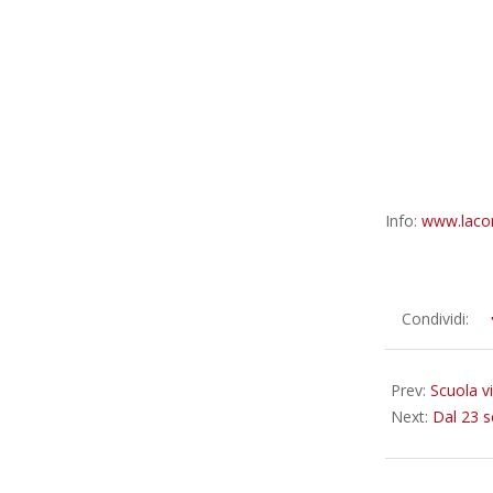
Info:
www.laco
2023-
Condividi:
09-
15
Prev:
Scuola v
Next:
Dal 23 s