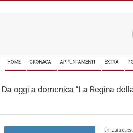
Skip
to
content
Secondary
HOME
CRONACA
APPUNTAMENTI
EXTRA
PO
Navigation
Menu
Da oggi a domenica “La Regina della
È iniziata ques