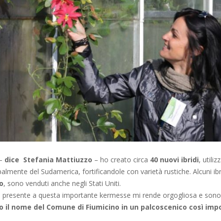
 –
dice Stefania Mattiuzzo
– ho creato circa
40 nuovi ibridi
, utili
ipalmente del Sudamerica, fortificandole con varietà rustiche. Alcuni ibr
o
, sono venduti anche negli Stati Uniti.
 presente a questa importante kermesse mi rende orgogliosa e sono f
to il nome del Comune di Fiumicino in un palcoscenico così im