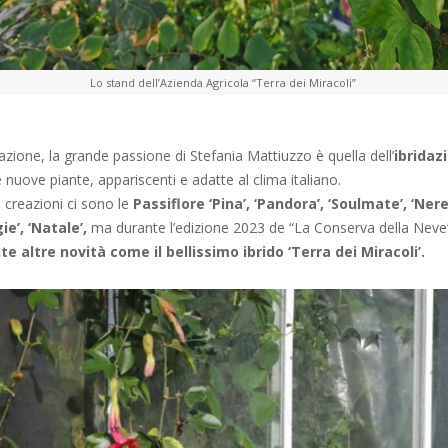
Lo stand dell’Azienda Agricola “Terra dei Miracoli”
ivazione, la grande passione di Stefania Mattiuzzo è quella dell’
ibridaz
 nuove piante, appariscenti e adatte al clima italiano.
e creazioni ci sono le
Passiflore ‘Pina’, ‘Pandora’, ‘Soulmate’, ‘Nere
ie’, ‘Natale’,
ma durante l’edizione 2023 de “La Conserva della Neve
e altre novità come il bellissimo ibrido ‘Terra dei Miracoli’.