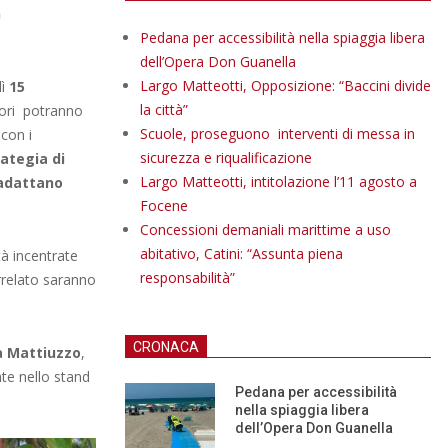
n
Pedana per accessibilità nella spiaggia libera
dell’Opera Don Guanella
Largo Matteotti, Opposizione: “Baccini divide
dì
15
la città”
atori potranno
Scuole, proseguono interventi di messa in
con i
sicurezza e riqualificazione
rategia di
Largo Matteotti, intitolazione l’11 agosto a
 adattano
Focene
Concessioni demaniali marittime a uso
abitativo, Catini: “Assunta piena
ità incentrate
responsabilità”
rrelato saranno
CRONACA
a Mattiuzzo
,
nte nello stand
Pedana per accessibilità
nella spiaggia libera
dell’Opera Don Guanella