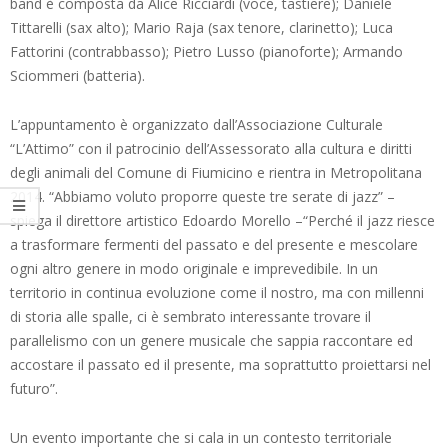
band è composta da Alice Ricciardi (voce, tastiere); Daniele
Tittarelli (sax alto); Mario Raja (sax tenore, clarinetto); Luca
Fattorini (contrabbasso); Pietro Lusso (pianoforte); Armando
Sciommeri (batteria).
L’appuntamento è organizzato dall’Associazione Culturale
“L’Attimo” con il patrocinio dell’Assessorato alla cultura e diritti
degli animali del Comune di Fiumicino e rientra in Metropolitana
2014. “Abbiamo voluto proporre queste tre serate di jazz” –
spiega il direttore artistico Edoardo Morello –“Perché il jazz riesce
a trasformare fermenti del passato e del presente e mescolare
ogni altro genere in modo originale e imprevedibile. In un
territorio in continua evoluzione come il nostro, ma con millenni
di storia alle spalle, ci è sembrato interessante trovare il
parallelismo con un genere musicale che sappia raccontare ed
accostare il passato ed il presente, ma soprattutto proiettarsi nel
futuro”.
Un evento importante che si cala in un contesto territoriale