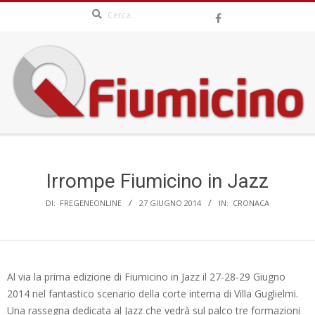
Search
Skip
to
content
QFIUMICINO.COM
Secondary
Navigation
Menu
Irrompe Fiumicino in Jazz
DI:
FREGENEONLINE
27 GIUGNO 2014
IN:
CRONACA
Al via la prima edizione di Fiumicino in Jazz il 27-28-29 Giugno
2014 nel fantastico scenario della corte interna di Villa Guglielmi.
Una rassegna dedicata al Jazz che vedrà sul palco tre formazioni