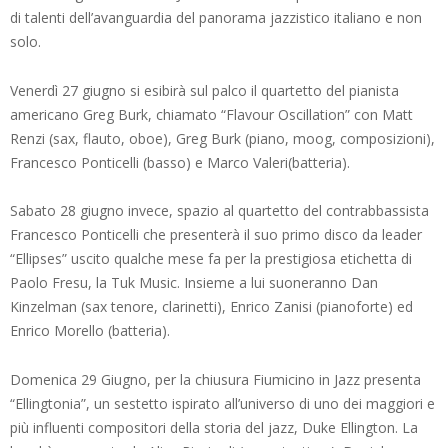
di talenti dell’avanguardia del panorama jazzistico italiano e non
solo.
Venerdì 27 giugno si esibirà sul palco il quartetto del pianista
americano Greg Burk, chiamato “Flavour Oscillation” con Matt
Renzi (sax, flauto, oboe), Greg Burk (piano, moog, composizioni),
Francesco Ponticelli (basso) e Marco Valeri(batteria).
Sabato 28 giugno invece, spazio al quartetto del contrabbassista
Francesco Ponticelli che presenterà il suo primo disco da leader
“Ellipses” uscito qualche mese fa per la prestigiosa etichetta di
Paolo Fresu, la Tuk Music. Insieme a lui suoneranno Dan
Kinzelman (sax tenore, clarinetti), Enrico Zanisi (pianoforte) ed
Enrico Morello (batteria).
Domenica 29 Giugno, per la chiusura Fiumicino in Jazz presenta
“Ellingtonia”, un sestetto ispirato all’universo di uno dei maggiori e
più influenti compositori della storia del jazz, Duke Ellington. La