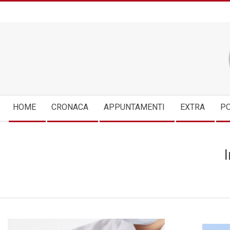
Skip
to
content
Secondary
HOME
CRONACA
APPUNTAMENTI
EXTRA
PO
Navigation
Menu