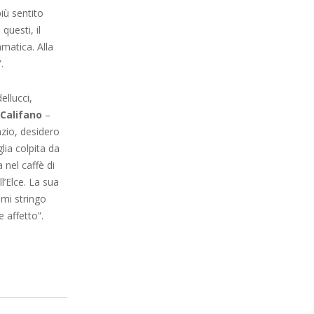
iù sentito
questi, il
matica. Alla
.
llucci,
Califano
–
zio, desidero
glia colpita da
nel caffè di
l’Elce. La sua
 mi stringo
 affetto”.