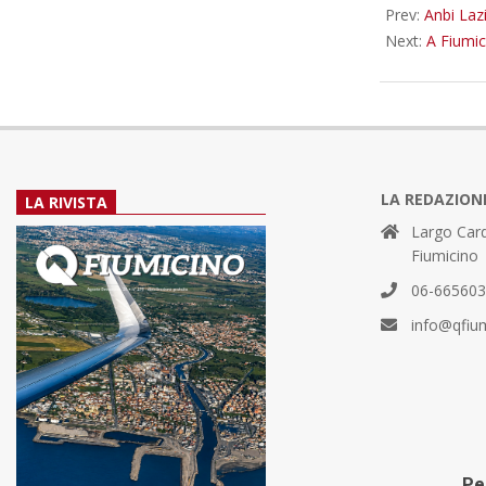
Prev:
Anbi Lazi
Next:
A Fiumic
LA REDAZION
LA RIVISTA
Largo Card
Fiumicino
06-66560
info@qfiu
Per