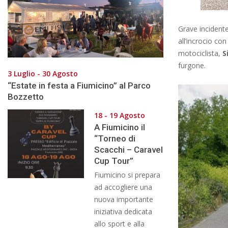
Grave incidente
all’incrocio co
motociclista,
S
furgone.
3 Luglio - 30 Agosto
“Estate in festa a Fiumicino” al Parco
Bozzetto
18 - 19 Agosto
A Fiumicino il
“Torneo di
Scacchi – Caravel
Cup Tour”
Fiumicino si prepara
ad accogliere una
nuova importante
iniziativa dedicata
allo sport e alla