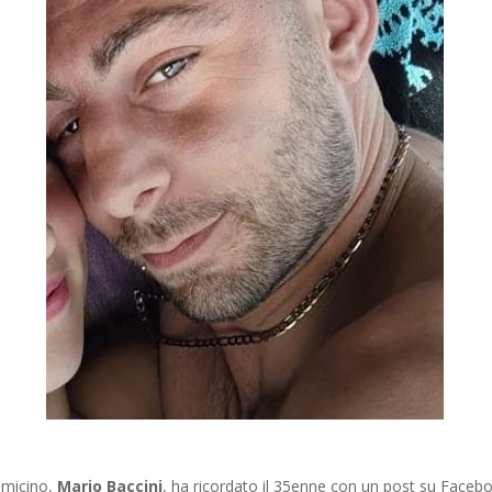
iumicino,
Mario Baccini
, ha ricordato il 35enne con un post su Faceb