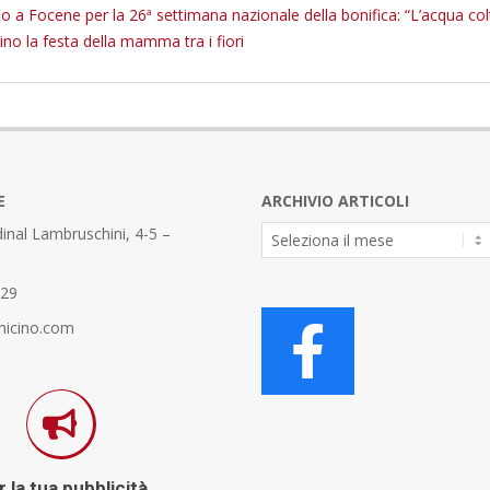
o a Focene per la 26ª settimana nazionale della bonifica: “L’acqua col
ino la festa della mamma tra i fiori
E
ARCHIVIO ARTICOLI
Archivio
inal Lambruschini, 4-5 –
Articoli
329
micino.com
 la tua pubblicità