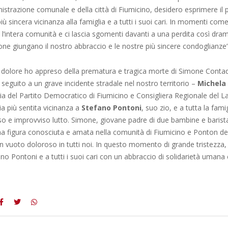
istrazione comunale e della città di Fiumicino, desidero esprimere il p
iù sincera vicinanza alla famiglia e a tutti i suoi cari. In momenti come 
 l’intera comunità e ci lascia sgomenti davanti a una perdita così dram
one giungano il nostro abbraccio e le nostre più sincere condoglianze”
dolore ho appreso della prematura e tragica morte di Simone Contade
n seguito a un grave incidente stradale nel nostro territorio –
Michela 
a del Partito Democratico di Fiumicino e Consigliera Regionale del La
a più sentita vicinanza a
Stefano Pontoni
, suo zio, e a tutta la fami
 e improvviso lutto. Simone, giovane padre di due bambine e barista 
na figura conosciuta e amata nella comunità di Fiumicino e Ponton del
un vuoto doloroso in tutti noi. In questo momento di grande tristezza,
no Pontoni e a tutti i suoi cari con un abbraccio di solidarietà umana e