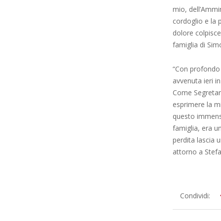
mio, dell’Ammin
cordoglio e la p
dolore colpisce
famiglia di Sim
“Con profondo 
avvenuta ieri i
Come Segretari
esprimere la mi
questo immenso
famiglia, era u
perdita lascia 
attorno a Stefa
2026-
Condividi:
05-
10