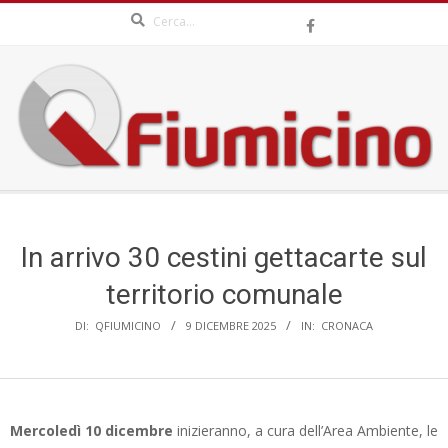
Search
Skip
to
content
QFIUMICINO.COM
Secondary
Navigation
Menu
In arrivo 30 cestini gettacarte sul
territorio comunale
DI:
QFIUMICINO
9 DICEMBRE 2025
IN:
CRONACA
Mercoledì 10 dicembre
inizieranno, a cura dell’Area Ambiente, le