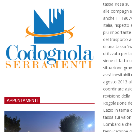
tassa Iresa sul
alle compagnie 
anche il +1807
Italia, rispett
più importante 
del trasporto ae
di una tassa ‘in
utilizzata per 
viene di fatto u
situazione gra
avrà inevitabili
agosto 2013 all
coordinare azio
revisione della
APPUNTAMENTI
Regolazione dei
Lazio in tema d
tassa sui valor
Lombardia che, 
l’applicazione de