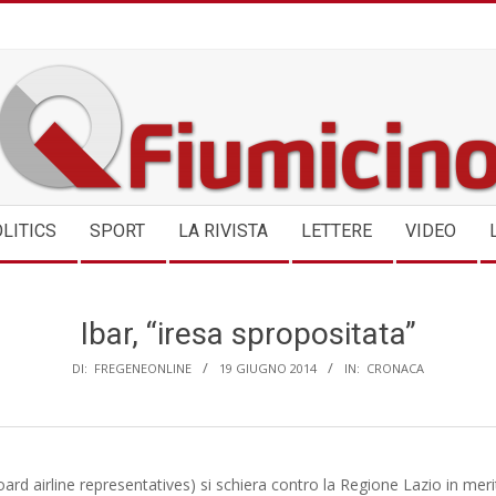
QFIUMICINO.COM
LITICS
SPORT
LA RIVISTA
LETTERE
VIDEO
Ibar, “iresa spropositata”
DI:
FREGENEONLINE
19 GIUGNO 2014
IN:
CRONACA
board airline representatives) si schiera contro la Regione Lazio in merit