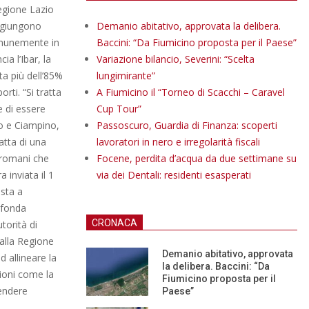
Regione Lazio
aggiungono
Demanio abitativo, approvata la delibera.
omunemente in
Baccini: “Da Fiumicino proposta per il Paese”
ia l’Ibar, la
Variazione bilancio, Severini: “Scelta
ta più dell’85%
lungimirante”
rti. “Si tratta
A Fiumicino il “Torneo di Scacchi – Caravel
ce di essere
Cup Tour”
no e Ciampino,
Passoscuro, Guardia di Finanza: scoperti
ratta di una
lavoratori in nero e irregolarità fiscali
 romani che
Focene, perdita d’acqua da due settimane su
 inviata il 1
via dei Dentali: residenti esasperati
esta a
ofonda
CRONACA
torità di
dalla Regione
Demanio abitativo, approvata
 allineare la
la delibera. Baccini: “Da
gioni come la
Fiumicino proposta per il
pendere
Paese”