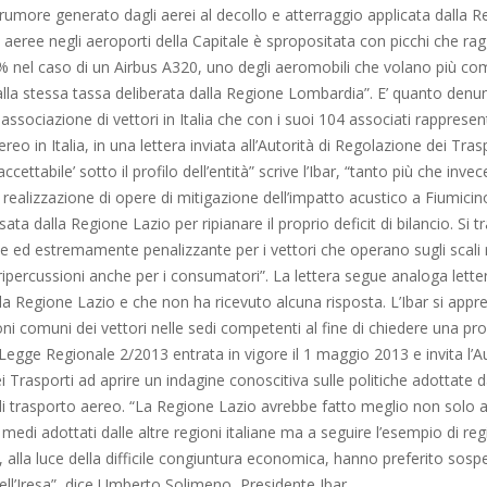
 rumore generato dagli aerei al decollo e atterraggio applicata dalla 
aeree negli aeroporti della Capitale è spropositata con picchi che r
% nel caso di un Airbus A320, uno degli aeromobili che volano più c
o alla stessa tassa deliberata dalla Regione Lombardia”. E’ quanto denunc
associazione di vettori in Italia che con i suoi 104 associati rappresen
reo in Italia, in una lettera inviata all’Autorità di Regolazione dei Traspo
accettabile’ sotto il profilo dell’entità” scrive l’Ibar, “tanto più che inve
la realizzazione di opere di mitigazione dell’impatto acustico a Fiumici
sata dalla Regione Lazio per ripianare il proprio deficit di bilancio. Si t
ve ed estremamente penalizzante per i vettori che operano sugli scali
 ripercussioni anche per i consumatori”. La lettera segue analoga lettera
a Regione Lazio e che non ha ricevuto alcuna risposta. L’Ibar si appr
ni comuni dei vettori nelle sedi competenti al fine di chiedere una pr
 Legge Regionale 2/2013 entrata in vigore il 1 maggio 2013 e invita l’Au
 Trasporti ad aprire un indagine conoscitiva sulle politiche adottate 
i trasporto aereo. “La Regione Lazio avrebbe fatto meglio non solo ad
i medi adottati dalle altre regioni italiane ma a seguire l’esempio di re
alla luce della difficile congiuntura economica, hanno preferito sos
ll’Iresa”, dice
Umberto Solimeno, Presidente Ibar.