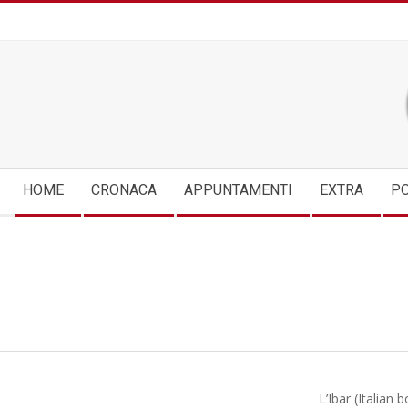
Skip
to
content
Secondary
HOME
CRONACA
APPUNTAMENTI
EXTRA
PO
Navigation
Menu
L’Ibar (Italian 