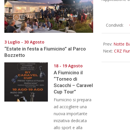
2014-
Condividi:
06-
19
3 Luglio - 30 Agosto
Prev:
Notte Bi
“Estate in festa a Fiumicino” al Parco
Next:
CRZ Fium
Bozzetto
18 - 19 Agosto
A Fiumicino il
“Torneo di
Scacchi – Caravel
Cup Tour”
Fiumicino si prepara
ad accogliere una
nuova importante
iniziativa dedicata
allo sport e alla