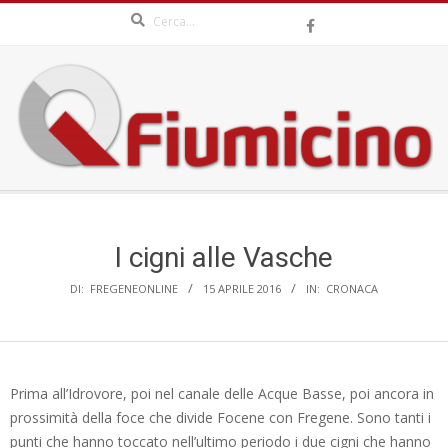
Search
Skip
to
content
QFIUMICINO.COM
Secondary
Navigation
Menu
I cigni alle Vasche
DI:
FREGENEONLINE
15 APRILE 2016
IN:
CRONACA
Prima all’Idrovore, poi nel canale delle Acque Basse, poi ancora in
prossimità della foce che divide Focene con Fregene. Sono tanti i
punti che hanno toccato nell’ultimo periodo i due cigni che hanno