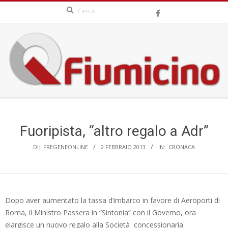
Search
Skip
to
content
QFIUMICINO.COM
Secondary
Navigation
Menu
Fuoripista, “altro regalo a Adr”
DI:
FREGENEONLINE
2 FEBBRAIO 2013
IN:
CRONACA
Dopo aver aumentato la tassa d’imbarco in favore di Aeroporti di
Roma, il Ministro Passera in “Sintonia” con il Governo, ora
elargisce un nuovo regalo alla Società concessionaria