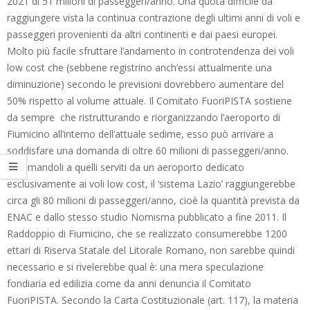
2021 di 51 milioni di passeggeri/anno. Una quota difficile da
raggiungere vista la continua contrazione degli ultimi anni di voli e
passeggeri provenienti da altri continenti e dai paesi europei.
Molto più facile sfruttare l’andamento in controtendenza dei voli
low cost che (sebbene registrino anch’essi attualmente una
diminuzione) secondo le previsioni dovrebbero aumentare del
50% rispetto al volume attuale. Il Comitato FuoriPISTA sostiene
da sempre che ristrutturando e riorganizzando l’aeroporto di
Fiumicino all’interno dell’attuale sedime, esso può arrivare a
soddisfare una domanda di oltre 60 milioni di passeggeri/anno.
Sommandoli a quelli serviti da un aeroporto dedicato
esclusivamente ai voli low cost, il ‘sistema Lazio’ raggiungerebbe
circa gli 80 milioni di passeggeri/anno, cioè la quantità prevista da
ENAC e dallo stesso studio Nomisma pubblicato a fine 2011. Il
Raddoppio di Fiumicino, che se realizzato consumerebbe 1200
ettari di Riserva Statale del Litorale Romano, non sarebbe quindi
necessario e si rivelerebbe qual è: una mera speculazione
fondiaria ed edilizia come da anni denuncia il Comitato
FuoriPISTA. Secondo la Carta Costituzionale (art. 117), la materia