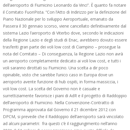
dell’aeroporto di Fiumicino Leonardo da Vinci”. È quanto fa notare
il Comitato FuoriPista. “Con l’Atto di Indirizzo per la definizione del
Piano Nazionale per lo sviluppo Aeroportuale, emanato da
Passera il 30 gennaio scorso, viene cancellato definitivamente dal
sistema Lazio l’aeroporto di Viterbo dove, secondo le indicazioni
della Regione Lazio e degli studi di Enac, avrebbero dovuto essere
trasferiti gran parte dei voli low cost di Ciampino – prosegue la
nota del Comitato – Di conseguenza, la Regione Lazio non avrà
un aeroporto completamente dedicato ai voli low cost, e tutti i
voli saranno dirottati su Fiumicino. Una scelta a dir poco
opinabile, visto che sarebbe l’unico caso in Europa dove un
aeroporto avente funzione di hub ospiti, in forma massiccia, i
voli low cost. La scelta del Governo non è casuale e
surrettiziamente favorisce i piani di AdR e il progetto di Raddoppio
dell’aeroporto di Fiumicino. Nella Convenzione-Contratto di
Programma approvata dal Governo il 21 dicembre 2012 con
DPCM, si prevede che il Raddoppio dell’aeroporto sarà vincolato
ad alcuni parametri: fra questi c’è il raggiungimento nell’anno