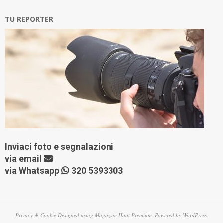
TU REPORTER
Inviaci foto e segnalazioni
via
email
via Whatsapp
320 5393303
Privacy & Cookie
Designed using
Magazine Hoot Premium
. Powered by
WordPress
.