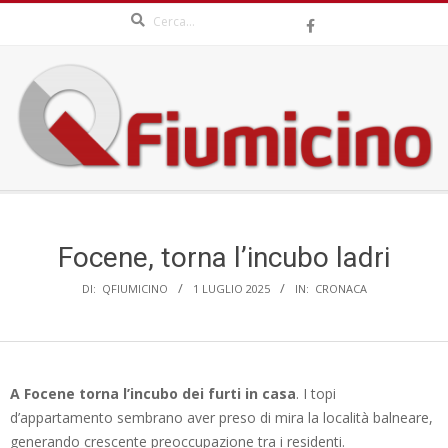
Search
Skip
to
content
QFIUMICINO.COM
Secondary
Navigation
Menu
Focene, torna l’incubo ladri
DI:
QFIUMICINO
1 LUGLIO 2025
IN:
CRONACA
A Focene torna l’incubo dei furti in casa
. I topi
d’appartamento sembrano aver preso di mira la località balneare,
generando crescente preoccupazione tra i residenti.