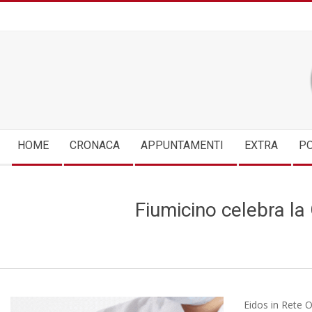
Skip
to
content
Secondary
HOME
CRONACA
APPUNTAMENTI
EXTRA
PO
Navigation
Menu
Fiumicino celebra l
Eidos in Rete O