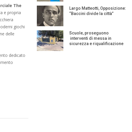
ciale The
Largo Matteotti, Opposizione:
ra e propria
“Baccini divide la città”
acchiera
oderni giochi
Scuole, proseguono
ne delle
interventi di messa in
sicurezza e riqualificazione
ento dedicato
lemento