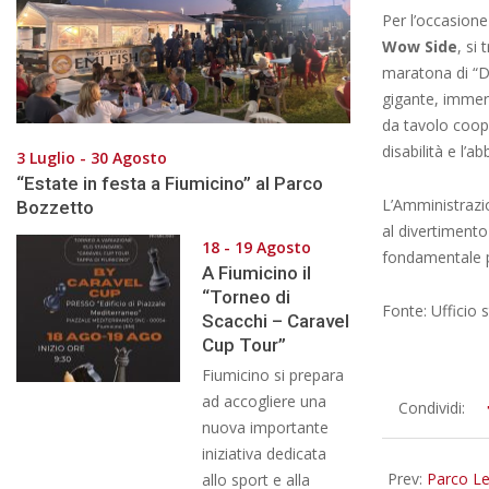
Per l’occasione 
Wow Side
, si
maratona di “Di
gigante, immer
da tavolo coope
disabilità e l’a
3 Luglio - 30 Agosto
“Estate in festa a Fiumicino” al Parco
L’Amministrazi
Bozzetto
al divertimento
18 - 19 Agosto
fondamentale p
A Fiumicino il
“Torneo di
Fonte: Ufficio
Scacchi – Caravel
Cup Tour”
Fiumicino si prepara
ad accogliere una
2026-
Condividi:
nuova importante
05-
iniziativa dedicata
28
Prev:
Parco Le
allo sport e alla