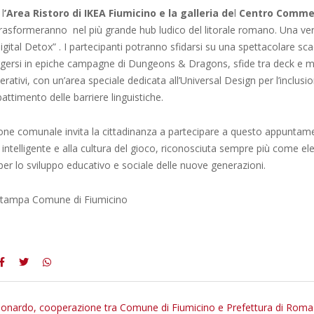
l
’Area Ristoro di IKEA Fiumicino e la galleria de
l
Centro Commer
 trasformeranno nel più grande hub ludico del litorale romano. Una ve
gital Detox” . I partecipanti potranno sfidarsi su una spettacolare sc
gersi in epiche campagne di Dungeons & Dragons, sfide tra deck e m
rativi, con un’area speciale dedicata all’Universal Design per l’inclusio
bbattimento delle barriere linguistiche.
one comunale invita la cittadinanza a partecipare a questo appuntam
 intelligente e alla cultura del gioco, riconosciuta sempre più come e
er lo sviluppo educativo e sociale delle nuove generazioni.
 stampa Comune di Fiumicino
onardo, cooperazione tra Comune di Fiumicino e Prefettura di Roma