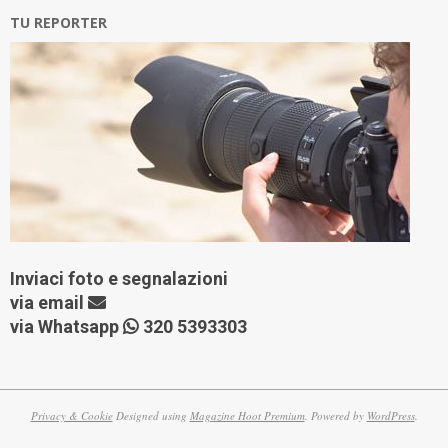
TU REPORTER
Inviaci foto e segnalazioni
via
email
via Whatsapp
320 5393303
Privacy & Cookie
Designed using
Magazine Hoot Premium
. Powered by
WordPress
.