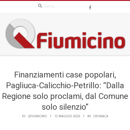
Search
Skip
to
content
QFIUMICINO.COM
Secondary
Navigation
Menu
Finanziamenti case popolari,
Pagliuca-Calicchio-Petrillo: “Dalla
Regione solo proclami, dal Comune
solo silenzio”
DI:
QFIUMICINO
12 MAGGIO 2026
IN:
CRONACA