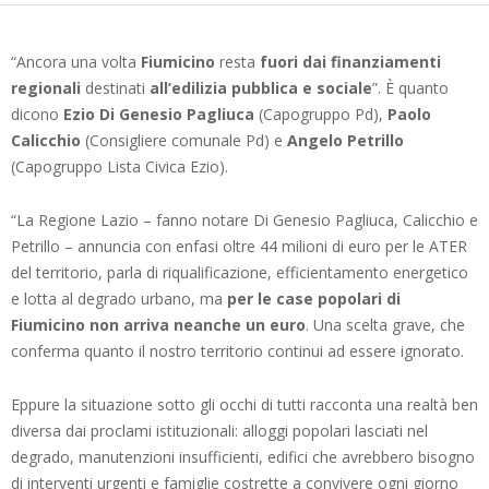
“Ancora una volta
Fiumicino
resta
fuori
dai finanziamenti
regionali
destinati
all’edilizia pubblica e sociale
”. È quanto
dicono
Ezio Di Genesio Pagliuca
(Capogruppo Pd),
Paolo
Calicchio
(Consigliere comunale Pd) e
Angelo Petrillo
(Capogruppo Lista Civica Ezio).
“La Regione Lazio – fanno notare Di Genesio Pagliuca, Calicchio e
Petrillo – annuncia con enfasi oltre 44 milioni di euro per le ATER
del territorio, parla di riqualificazione, efficientamento energetico
e lotta al degrado urbano, ma
per le case popolari di
Fiumicino non arriva neanche un euro
. Una scelta grave, che
conferma quanto il nostro territorio continui ad essere ignorato.
Eppure la situazione sotto gli occhi di tutti racconta una realtà ben
diversa dai proclami istituzionali: alloggi popolari lasciati nel
degrado, manutenzioni insufficienti, edifici che avrebbero bisogno
di interventi urgenti e famiglie costrette a convivere ogni giorno