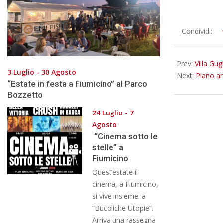
2014-
Condividi:
04-
29
Prev:
Villa Gug
3 Luglio - 30 Agosto
Next:
Piano a
“Estate in festa a Fiumicino” al Parco
Bozzetto
24 Luglio - 7
Agosto
“Cinema sotto le
stelle” a
Fiumicino
Quest’estate il
cinema, a Fiumicino,
si vive insieme: a
“Bucoliche Utopie”.
Arriva una rassegna