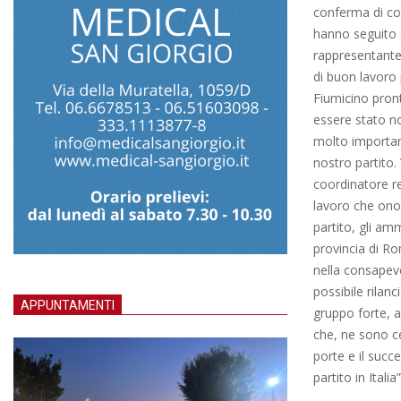
conferma di co
hanno seguito 
rappresentante 
di buon lavoro
Fiumicino pront
essere stato no
molto important
nostro partito.
coordinatore r
lavoro che ono
partito, gli amm
provincia di Ro
nella consapevo
possibile rilan
APPUNTAMENTI
gruppo forte, a
che, ne sono c
porte e il succ
partito in Itali