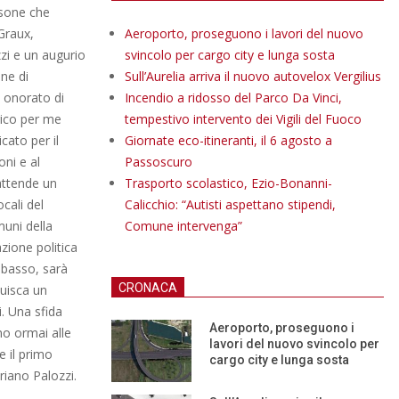
rsone che
Graux,
Aeroporto, proseguono i lavori del nuovo
zi e un augurio
svincolo per cargo city e lunga sosta
ne di
Sull’Aurelia arriva il nuovo autovelox Vergilius
o onorato di
Incendio a ridosso del Parco Da Vinci,
rico per me
tempestivo intervento dei Vigili del Fuoco
cato per il
Giornate eco-itineranti, il 6 agosto a
oni e al
Passoscuro
attende un
Trasporto scolastico, Ezio-Bonanni-
cali del
Calicchio: “Autisti aspettano stipendi,
omuni della
Comune intervenga”
azione politica
 basso, sarà
CRONACA
tuisca un
i. Una sfida
Aeroporto, proseguono i
no ormai alle
lavori del nuovo svincolo per
e il primo
cargo city e lunga sosta
driano Palozzi.