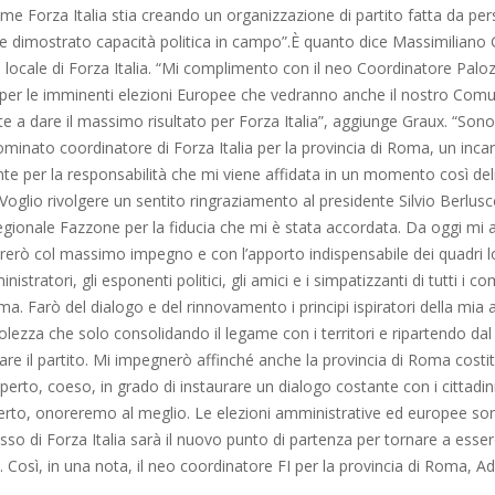
me Forza Italia stia creando un organizzazione di partito fatta da pe
e dimostrato capacità politica in campo”.È quanto dice Massimiliano 
locale di Forza Italia. “Mi complimento con il neo Coordinatore Paloz
 per le imminenti elezioni Europee che vedranno anche il nostro Comu
e a dare il massimo risultato per Forza Italia”, aggiunge Graux. “Son
minato coordinatore di Forza Italia per la provincia di Roma, un inca
e per la responsabilità che mi viene affidata in un momento così deli
 Voglio rivolgere un sentito ringraziamento al presidente Silvio Berlusc
egionale Fazzone per la fiducia che mi è stata accordata. Da oggi mi 
rerò col massimo impegno e con l’apporto indispensabile dei quadri lo
inistratori, gli esponenti politici, gli amici e i simpatizzanti di tutti i c
ma. Farò del dialogo e del rinnovamento i principi ispiratori della mia 
lezza che solo consolidando il legame con i territori e ripartendo dal
ciare il partito. Mi impegnerò affinché anche la provincia di Roma costi
perto, coeso, in grado di instaurare un dialogo costante con i cittadin
erto, onoreremo al meglio. Le elezioni amministrative ed europee so
esso di Forza Italia sarà il nuovo punto di partenza per tornare a esser
a”. Così, in una nota, il neo coordinatore FI per la provincia di Roma, A