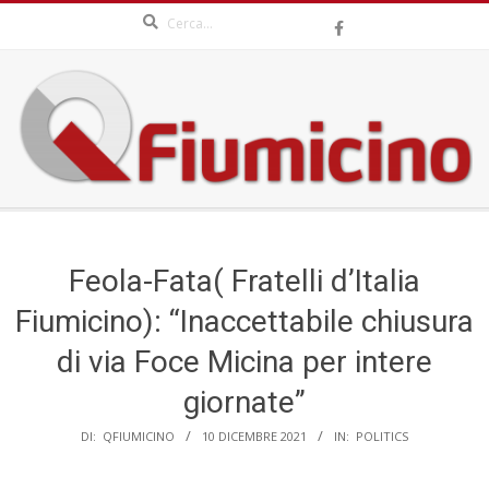
Search
Skip
to
content
QFIUMICINO.COM
Secondary
Navigation
Menu
Feola-Fata( Fratelli d’Italia
Fiumicino): “Inaccettabile chiusura
di via Foce Micina per intere
giornate”
DI:
QFIUMICINO
10 DICEMBRE 2021
IN:
POLITICS