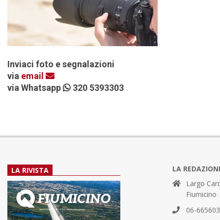
Inviaci foto e segnalazioni
via
email
via Whatsapp
320 5393303
LA REDAZION
LA RIVISTA
Largo Card
Fiumicino
06-66560