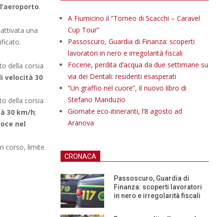
ll’aeroporto
.
A Fiumicino il “Torneo di Scacchi – Caravel
Cup Tour”
 attivata una
Passoscuro, Guardia di Finanza: scoperti
ficato.
lavoratori in nero e irregolarità fiscali
Focene, perdita d’acqua da due settimane su
o della corsia
via dei Dentali: residenti esasperati
di velocità 30
“Un graffio nel cuore”, il nuovo libro di
Stefano Manduzio
o della corsia
Giornate eco-itineranti, l’8 agosto ad
ità 30 km/h
;
Aranova
loce nel
in corso, limite
CRONACA
Passoscuro, Guardia di
Finanza: scoperti lavoratori
in nero e irregolarità fiscali