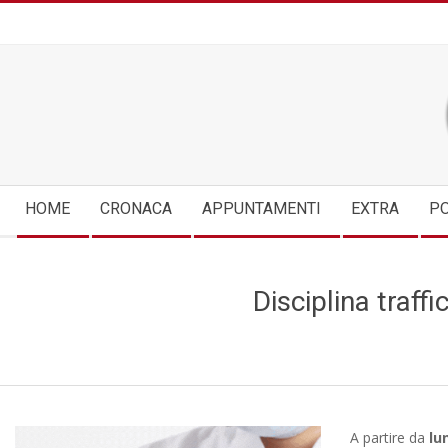
Skip
to
content
Secondary
HOME
CRONACA
APPUNTAMENTI
EXTRA
PO
Navigation
Menu
Disciplina traff
A partire da
lu