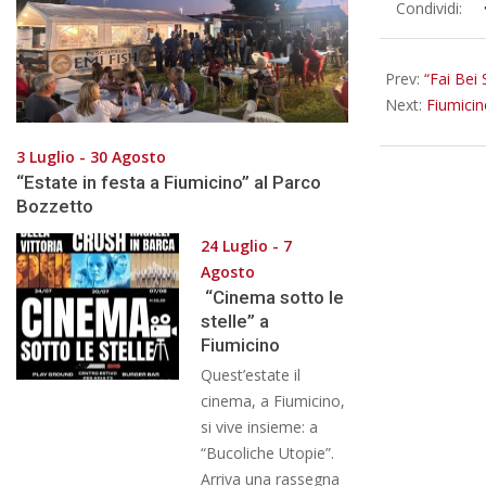
2025-
Condividi:
06-
27
Prev:
“Fai Bei 
Next:
Fiumicin
3 Luglio - 30 Agosto
“Estate in festa a Fiumicino” al Parco
Bozzetto
24 Luglio - 7
Agosto
“Cinema sotto le
stelle” a
Fiumicino
Quest’estate il
cinema, a Fiumicino,
si vive insieme: a
“Bucoliche Utopie”.
Arriva una rassegna