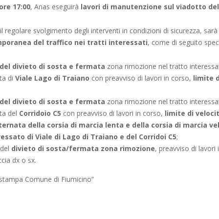
 ore 17:00
, Anas eseguirà
lavori di manutenzione sul viadotto de
il regolare svolgimento degli interventi in condizioni di sicurezza, sarà
mporanea del traffico nei tratti interessati
, come di seguito speci
 del divieto di sosta e fermata
zona rimozione nel tratto interessat
ta di
Viale Lago di Traiano
con preavviso di lavori in corso,
limite 
del divieto di sosta e fermata
zona rimozione nel tratto interessat
nta del
Corridoio C5
con preavviso di lavori in corso,
limite di veloc
ternata della corsia di marcia lenta e della corsia di marcia ve
ressato di Viale di Lago di Traiano e del Corridoi C5
;
 del
divieto di sosta/fermata zona rimozione
, preavviso di lavori 
cia dx o sx.
o stampa Comune di Fiumicino”