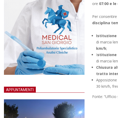
ore
07:00 e le
Per consentire 
disciplina te
Istituzione
di marcia len
km/h
;
I
stituzione 
di marcia le
Chiusura al
tratto inte
Apposizione
30 km/h, frec
APPUNTAMENTI
Fonte: “Uffici