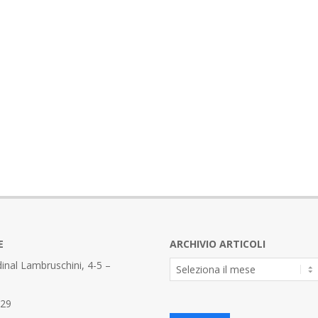
E
ARCHIVIO ARTICOLI
Archivio
inal Lambruschini, 4-5 –
Articoli
329