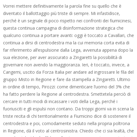
Vorrei mettere definitivamente la parola fine su quello che è
diventato il ballottaggio più triste di sempre. Mi infastidisce,
perché è un segnale di poco rispetto nei confronti dei fiumicinesi,
questa continua campagna di disinformazione strategica che
qualcuno continua a portare avanti: oggi è toccato a Cavallari, che
continua a dirsi di centrodestra ma la cui memoria corta evita di
far riferimento all’espulsione dalla Lega, avvenuta appena dopo la
sua elezione, per aver assicurato a Zingaretti la possibilità di
governare non avendo la maggioranza. Ieri, è toccato, invece, a
Cangemi, uscito da Forza Italia per andare ad ingrossare le fila del
gruppo Misto in Regione e fare da stampella a Zingaretti. Ultimo
in ordine di tempo, Pirozzi: come dimenticare l’uomo del 3% che
ha fatto perdere la Regione al centrodestra. Smettetela perciò di
cercare in tutti modi di incassare i voti della Lega, perché i
fuoriusciti e gli espulsi non contano. Da troppi giorni va in scena la
triste recita di chi territorialmente a Fiumicino dice di sostenere il
centrodestra e poi, comodamente seduto nella propria poltrona
in Regione, dà il voto al centrosinistra. Chiedo che ci sia lealtà, che