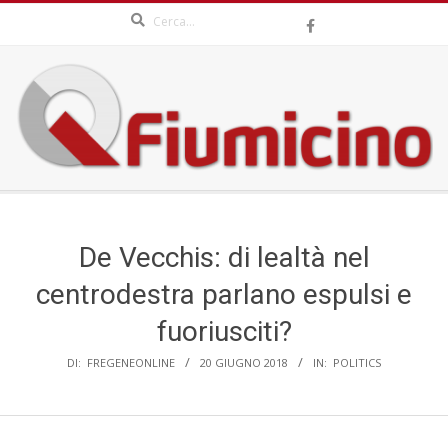
Search
Skip
to
content
QFIUMICINO.COM
Secondary
Navigation
Menu
De Vecchis: di lealtà nel
centrodestra parlano espulsi e
fuoriusciti?
DI:
FREGENEONLINE
20 GIUGNO 2018
IN:
POLITICS