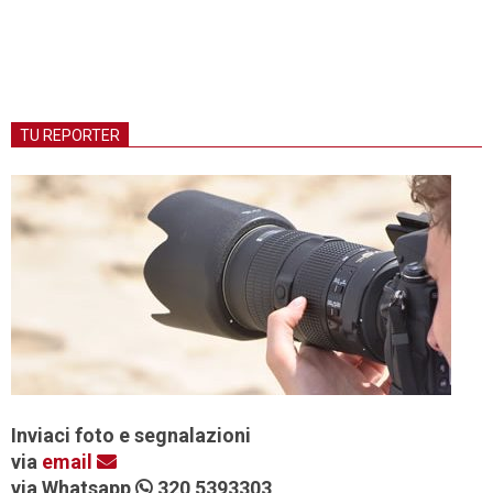
TU REPORTER
Inviaci foto e segnalazioni
via
email
via Whatsapp
320 5393303