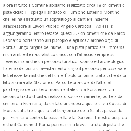
a ora in tutto il Comune abbiamo realizzato circa 18 chilometri di
piste ciclabili – spiega il sindaco di Fiumicino Esterino Montino,
che ieri ha effettuato un sopralluogo al cantiere insieme
all’assessore ai Lavori Pubblici Angelo Caroccia – Ad essi si
aggiungeranno, entro l’estate, questi 3,7 chilometri che da Parco
Leonardo porteranno all’Episcopio e agli scavi archeologici di
Portus, lungo l’argine del fiume. È una pista particolare, immersa
in un ambiente naturalistico unico, con l’affaccio sempre sul
Tevere, ma anche un percorso turistico, storico ed archeologico.
Faremo dei punti di avvistamento lungo il percorso per osservare
le bellezze faunistiche del fiume. È solo un primo tratto, che da un
lato si unirà alla Stazione di Parco Leonardo e dall’altro al
parcheggio del cimitero monumentale di via Portuense. Un
secondo tratto di pista, realizzato successivamente, porterà dal
cimitero a Fiumicino, da un lato unendosi a quello di via Coccia di
Morto, dall’altro a quello del Lungomare della Salute, passando
per Fiumicino centro, la passerella e la Darsena. Il nostro auspicio
è che il Comune di Roma poi realizzi a breve il tratto di pista che