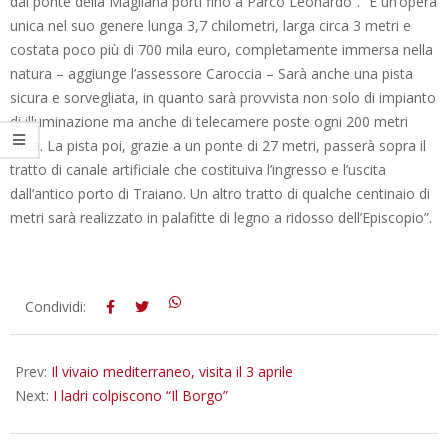
dal ponte della Magliana porti fino a Parco Leonardo”. “È un’opera
unica nel suo genere lunga 3,7 chilometri, larga circa 3 metri e
costata poco più di 700 mila euro, completamente immersa nella
natura – aggiunge l’assessore Caroccia – Sarà anche una pista
sicura e sorvegliata, in quanto sarà provvista non solo di impianto
di illuminazione ma anche di telecamere poste ogni 200 metri
circa. La pista poi, grazie a un ponte di 27 metri, passerà sopra il
tratto di canale artificiale che costituiva l’ingresso e l’uscita
dall’antico porto di Traiano. Un altro tratto di qualche centinaio di
metri sarà realizzato in palafitte di legno a ridosso dell’Episcopio”.
2016-
Condividi:
03-
31
Prev:
Il vivaio mediterraneo, visita il 3 aprile
Next:
I ladri colpiscono “Il Borgo”