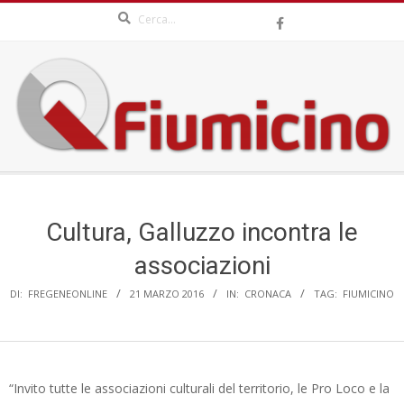
Search
Skip
to
content
QFIUMICINO.COM
Secondary
Navigation
Menu
Cultura, Galluzzo incontra le
associazioni
DI:
FREGENEONLINE
21 MARZO 2016
IN:
CRONACA
TAG:
FIUMICINO
“Invito tutte le associazioni culturali del territorio, le Pro Loco e la