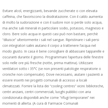
Evitare alcol, energizzanti, bevande zuccherate o con elevata
caffeina, che favoriscono la disidratazione. Con il caldo aumenta
di molto la sudorazione e con il sudore non si perde solo acqua,
ma anche sali minerali in particolare sodio, potassio, magnesio e
cloro. Bere solo acqua in questi casi può non bastare, perchè
“diluisce” ulteriormente i sali nel sangue. Ripristinare i sali persi
con integratori salini aiutano il corpo a trattenere l’acqua nel
modo giusto. In casa è bene consigliare di abbassare tapparelle e
oscuranti durante il giorno. Programmare l’apertura delle finestre
solo nelle ore più fresche (notte, prima mattina). Utilizzare
ventilatori sotto i 35°C (se non presenti patologie respiratorie o
croniche non compensate). Dove necessario, aiutare i pazienti a
essere inseriti nei progetti comunali di accesso a locali
climatizzati. Fornire la lista dei “cooling centres” vicini: biblioteche,
centri anziani, centri commerciali, luoghi pubblici con aria
condizionata disponibili anche come “rifugi temporanei” nei
momenti di allerta. (A cura di Farmacie Comunali