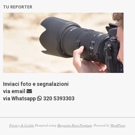
TU REPORTER
Inviaci foto e segnalazioni
via
email
via Whatsapp
320 5393303
Privacy & Cookie
Designed using
Magazine Hoot Premium
. Powered by
WordPress
.