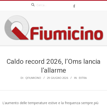
Search
Skip
to
content
QFIUMICINO.COM
Secondary
Navigation
Menu
Caldo record 2026, l’Oms lancia
l’allarme
DI:
QFIUMICINO
29 GIUGNO 2026
IN:
EXTRA
L’aumento delle temperature estive e la frequenza sempre più