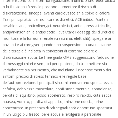
interferiscono con la termoregolazione, il bilancio idro-elettrolitico
o la funzionalità renale possono aumentare il rischio di
disidratazione, sincope, eventi cardiovascolari e colpo di calore.
Tra i principi attivi da monitorare: diuretici, ACE-inibitori/sartani,
betabloccanti, anticolinergici, neurolettici, antidepressivi triciclici,
antiparkinsoniani e antipsicotici. Rivalutare i dosaggi dei diuretici e
monitorare la funzione renale (creatinina, elettroliti), spiegare ai
pazienti e ai caregiver quando una sospensione o una riduzione
della terapia è indicata in condizioni di estremo calore e
disidratazione acuta. Le linee guida OMS suggeriscono l’adozione
di messaggi chiari e semplici per i pazienti, da trasmettere sia
verbalmente sia per iscritto, che includano il riconoscimento dei
sintomi precoci di stress termico e le regole base
dell’autoprotezione. I principali sintomi annoverano spossatezza,
cefalea, debolezza muscolare, confusione mentale, sonnolenza,
perdita di equilibrio, polso accelerato, respiro rapido, cute secca,
nausea, vomito, perdita di appetito, minzione ridotta, urine
concentrate. In presenza di tali segnali sarà opportuno spostarsi
in un luogo più fresco, bere acqua e rivolgersi a personale