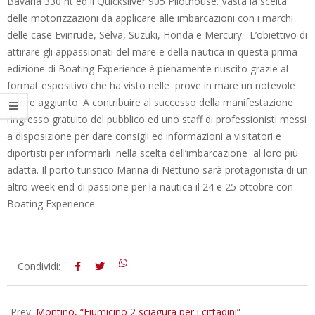
Bavaria 330 ht ed il Quicksilver 905 Pilothouse. Vasta la scelta
delle motorizzazioni da applicare alle imbarcazioni con i marchi
delle case Evinrude, Selva, Suzuki, Honda e Mercury. L’obiettivo di
attirare gli appassionati del mare e della nautica in questa prima
edizione di Boating Experience è pienamente riuscito grazie al
format espositivo che ha visto nelle prove in mare un notevole
valore aggiunto.
A contribuire al successo della manifestazione
l’ingresso gratuito del pubblico ed uno staff di professionisti messi
a disposizione per dare consigli ed informazioni a visitatori e
diportisti per informarli nella scelta dell’imbarcazione al loro più
adatta. Il porto turistico Marina di Nettuno sarà protagonista di un
altro week end di passione per la nautica il 24 e 25 ottobre con
Boating Experience.
2015-
Condividi:
10-
21
Prev:
Montino, “Fiumicino 2 sciagura per i cittadini”