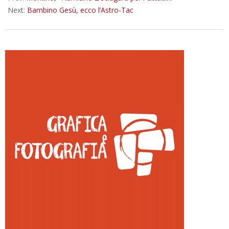
Next:
Bambino Gesù, ecco l’Astro-Tac