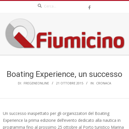
Search
Skip
to
content
QFIUMICINO.COM
Secondary
Navigation
Menu
Boating Experience, un successo
DI:
FREGENEONLINE
21 OTTOBRE 2015
IN:
CRONACA
Un successo inaspettato per gli organizzatori del Boating
Experience la prima edizione dell’evento dedicato alla nautica in
programma fino al prossimo 25 ottobre al Porto turistico Marina