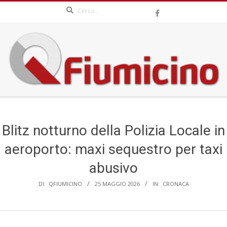
Search
Skip
to
content
QFIUMICINO.COM
Secondary
Navigation
Menu
Blitz notturno della Polizia Locale in
aeroporto: maxi sequestro per taxi
abusivo
DI:
QFIUMICINO
25 MAGGIO 2026
IN:
CRONACA