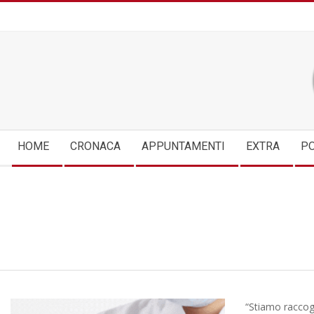
Skip
to
content
Secondary
HOME
CRONACA
APPUNTAMENTI
EXTRA
PO
Navigation
Menu
“Stiamo raccogl