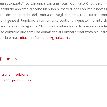
a autorizzato”. Lo comunica con una nota il Comitato Rifiuti Zero Fiu
 febbraio abbiamo raccolto un buon numero di adesioni ma è necessa
 – dicono i membri del Comitato – Vogliamo arrivare a 100 adesioni
he la gente di Fiumicino è fermamente contraria a questo impianto ch
te ed economia agricola. Chiunque sia interessato deve essere reside
aso contrario può fare una donazione al Comitato finalizzata a questa 
i alla e-mail:
rifiutizerofiumicino@gmail.com
”.
raiano, II edizione
o, 2003 protagonisti