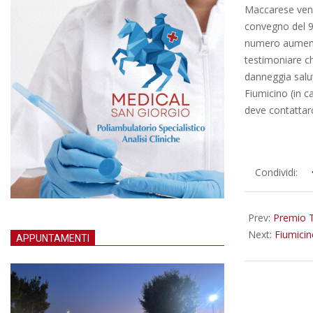
Maccarese veng
convegno del 9
numero aumenti
testimoniare c
danneggia salu
Fiumicino (in c
deve contattarc
2013-
Condividi:
02-
19
Prev:
Premio T
Next:
Fiumicin
APPUNTAMENTI