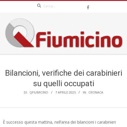
Search
Skip
to
content
QFIUMICINO.COM
Secondary
Navigation
Menu
Bilancioni, verifiche dei carabinieri
su quelli occupati
DI:
QFIUMICINO
7 APRILE 2025
IN:
CRONACA
È successo questa mattina, nell’area dei bilancioni i carabinieri