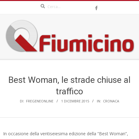
Search
Skip
to
content
QFIUMICINO.COM
Secondary
Navigation
Menu
Best Woman, le strade chiuse al
traffico
DI:
FREGENEONLINE
1 DICEMBRE 2015
IN:
CRONACA
In occasione della ventiseiesima edizione della “Best Woman”,