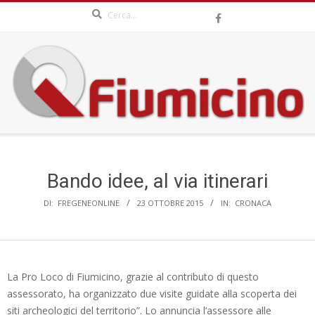
Search
Skip
to
content
QFIUMICINO.COM
Secondary
Navigation
Menu
Bando idee, al via itinerari
DI:
FREGENEONLINE
23 OTTOBRE 2015
IN:
CRONACA
La Pro Loco di Fiumicino, grazie al contributo di questo
assessorato, ha organizzato due visite guidate alla scoperta dei
siti archeologici del territorio”. Lo annuncia l’assessore alle