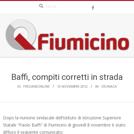
Search
Skip
to
content
QFIUMICINO.COM
Secondary
Navigation
Menu
Baffi, compiti corretti in strada
DI:
FREGENEONLINE
10 NOVEMBRE 2012
IN:
CRONACA
Dopo la riunione sindacale dell’Istituto di Istruzione Superiore
Statale “Paolo Baffi” di Fiumicino di giovedì 8 novembre è stato
diffuso il seguente comunicato: