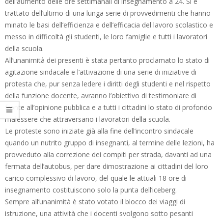
dell’aumento delle ore settimanali di insegnamento a 24. Si è
trattato dell’ultimo di una lunga serie di provvedimenti che hanno
minato le basi dell’efficienza e dell’efficacia del lavoro scolastico e
messo in difficoltà gli studenti, le loro famiglie e tutti i lavoratori
della scuola.
All’unanimità dei presenti è stata pertanto proclamato lo stato di
agitazione sindacale e l’attivazione di una serie di iniziative di
protesta che, pur senza ledere i diritti degli studenti e nel rispetto
della funzione docente, avranno l’obiettivo di testimoniare di
fronte all’opinione pubblica e a tutti i cittadini lo stato di profondo
malessere che attraversano i lavoratori della scuola.
Le proteste sono iniziate già alla fine dell’incontro sindacale
quando un nutrito gruppo di insegnanti, al termine delle lezioni, ha
provveduto alla correzione dei compiti per strada, davanti ad una
fermata dell’autobus, per dare dimostrazione ai cittadini del loro
carico complessivo di lavoro, del quale le attuali 18 ore di
insegnamento costituiscono solo la punta dell’iceberg.
Sempre all’unanimità è stato votato il blocco dei viaggi di
istruzione, una attività che i docenti svolgono sotto pesanti