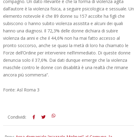
compagno. Un dato rilevante è che la forma di violenza agita
dall’autore è la violenza fisica, a seguire psicologica e sessuale. Un
elemento notevole è che 89 donne su 157 accolte ha figli che
subiscono o hanno subito violenza assistita e alcuni dei quali
hanno una diagnosi. Il 72,3% delle donne dichiara di subire
violenza da anni e che il 44,6% non ha mai fatto accesso al
pronto soccorso, anche se quasi la metà di loro ha chiamato le
Forze dell’Ordine per intervenire nell’immediato. Di queste donne
denuncia solo il 37,6%. Dai dati dunque emerge che la violenza
maschile contro le donne con disabilità è una realtà che rimane
ancora più sommersa”.
Fonte: Asl Roma 3
2025-
Condividi:
12-
10
Prev:
Area demaniale “piazzale Molinari” al Comune, la