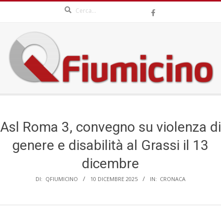
Search
Skip
to
content
QFIUMICINO.COM
Secondary
Navigation
Menu
Asl Roma 3, convegno su violenza di
genere e disabilità al Grassi il 13
dicembre
DI:
QFIUMICINO
10 DICEMBRE 2025
IN:
CRONACA