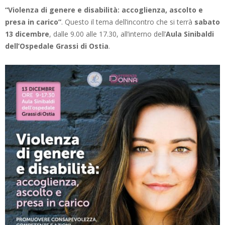
“Violenza di genere e disabilità: accoglienza, ascolto e
presa in carico”
. Questo il tema dell’incontro che si terrà
sabato
13 dicembre
, dalle 9.00 alle 17.30, all’interno dell’
Aula Sinibaldi
dell’Ospedale Grassi di Ostia
.