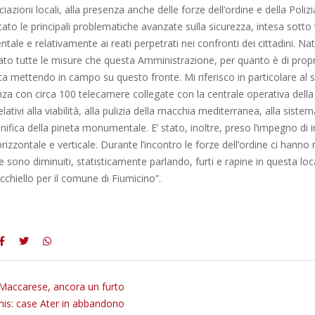
azioni locali, alla presenza anche delle forze dell’ordine e della Polizi
to le principali problematiche avanzate sulla sicurezza, intesa sotto v
ntale e relativamente ai reati perpetrati nei confronti dei cittadini. N
ato tutte le misure che questa Amministrazione, per quanto è di propr
 mettendo in campo su questo fronte. Mi riferisco in particolare al 
za con circa 100 telecamere collegate con la centrale operativa della 
relativi alla viabilità, alla pulizia della macchia mediterranea, alla siste
nifica della pineta monumentale. E’ stato, inoltre, preso l’impegno d
orizzontale e verticale. Durante l’incontro le forze dell’ordine ci hanno
 sono diminuiti, statisticamente parlando, furti e rapine in questa loc
occhiello per il comune di Fiumicino”.
 Maccarese, ancora un furto
is: case Ater in abbandono