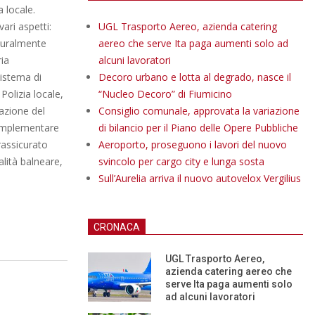
a locale.
ari aspetti:
UGL Trasporto Aereo, azienda catering
aturalmente
aereo che serve Ita paga aumenti solo ad
ia
alcuni lavoratori
sistema di
Decoro urbano e lotta al degrado, nasce il
Polizia locale,
“Nucleo Decoro” di Fiumicino
mazione del
Consiglio comunale, approvata la variazione
i implementare
di bilancio per il Piano delle Opere Pubbliche
 rassicurato
Aeroporto, proseguono i lavori del nuovo
alità balneare,
svincolo per cargo city e lunga sosta
Sull’Aurelia arriva il nuovo autovelox Vergilius
CRONACA
UGL Trasporto Aereo,
azienda catering aereo che
serve Ita paga aumenti solo
ad alcuni lavoratori