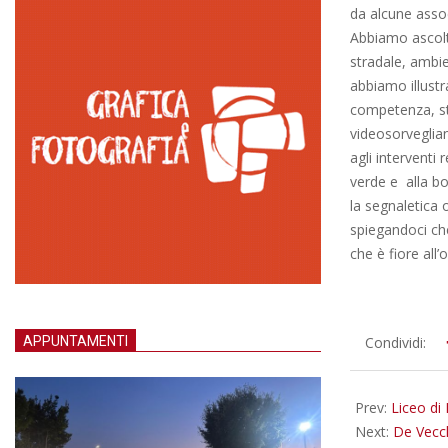
da alcune associ
Abbiamo ascolta
stradale, ambie
abbiamo illustr
competenza, sta
videosorveglian
agli interventi 
verde e alla bo
la segnaletica 
spiegandoci che
che è fiore all’
2016-
APPUNTAMENTI
Condividi:
03-
24
Prev:
Liceo di
Next:
De Vecch