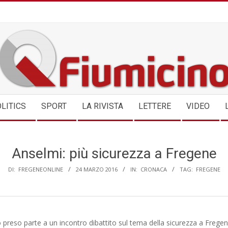
QFIUMICINO.COM
LITICS
SPORT
LA RIVISTA
LETTERE
VIDEO
Anselmi: più sicurezza a Fregene
DI:
FREGENEONLINE
24 MARZO 2016
IN:
CRONACA
TAG:
FREGENE
o preso parte a un incontro dibattito sul tema della sicurezza a Frege