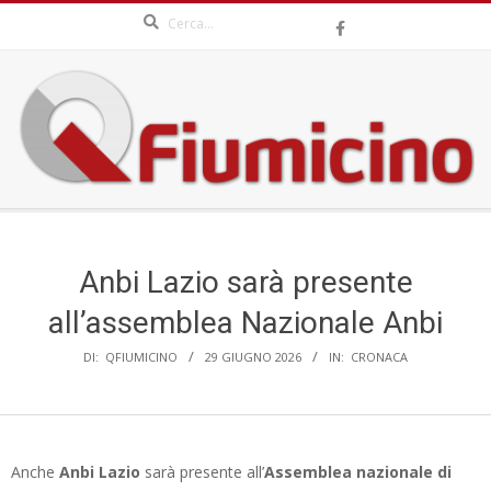
Search
Skip
to
content
QFIUMICINO.COM
Secondary
Navigation
Menu
Anbi Lazio sarà presente
all’assemblea Nazionale Anbi
DI:
QFIUMICINO
29 GIUGNO 2026
IN:
CRONACA
Anche
Anbi Lazio
sarà presente all’
Assemblea nazionale di