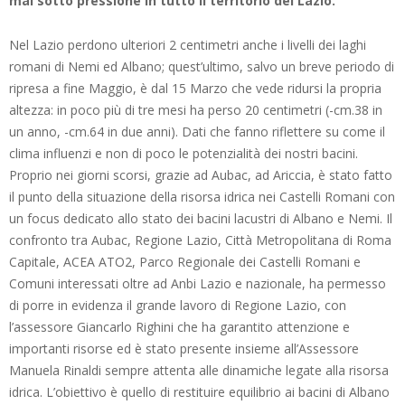
mai sotto pressione in tutto il territorio del Lazio.
Nel Lazio perdono ulteriori 2 centimetri anche i livelli dei laghi
romani di Nemi ed Albano; quest’ultimo, salvo un breve periodo di
ripresa a fine Maggio, è dal 15 Marzo che vede ridursi la propria
altezza: in poco più di tre mesi ha perso 20 centimetri (-cm.38 in
un anno, -cm.64 in due anni). Dati che fanno riflettere su come il
clima influenzi e non di poco le potenzialità dei nostri bacini.
Proprio nei giorni scorsi, grazie ad Aubac, ad Ariccia, è stato fatto
il punto della situazione della risorsa idrica nei Castelli Romani con
un focus dedicato allo stato dei bacini lacustri di Albano e Nemi. Il
confronto tra Aubac, Regione Lazio, Città Metropolitana di Roma
Capitale, ACEA ATO2, Parco Regionale dei Castelli Romani e
Comuni interessati oltre ad Anbi Lazio e nazionale, ha permesso
di porre in evidenza il grande lavoro di Regione Lazio, con
l’assessore Giancarlo Righini che ha garantito attenzione e
importanti risorse ed è stato presente insieme all’Assessore
Manuela Rinaldi sempre attenta alle dinamiche legate alla risorsa
idrica. L’obiettivo è quello di restituire equilibrio ai bacini di Albano