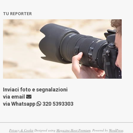
TU REPORTER
Inviaci foto e segnalazioni
via
email
via Whatsapp
320 5393303
Privacy & Cookie
Designed using
Magazine Hoot Premium
. Powered by
WordPress
.