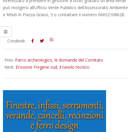
interessato a prendere in gestione a titolo gratuito un’area verde
può rivolgersi all’Ufficio Verde Pubblico dell’Assessorato Ambiente
e Rifiuti in Piazza Grassi, 3 o contattare il numero 06652108628.
2016-
Condividi:
01-
20
Prev:
Parco archeologico, le domande del Comitato
Next:
Erosione Fregene sud, il tavolo tecnico