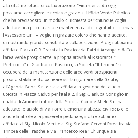
alla città nell’ottica di collaborazione. “Finalmente da oggi
possiamo accogliere le richieste grazie all’Ufficio Verde Pubblico
che ha predisposto un modulo di richiesta per chiunque voglia
adottare una piccola area e mantenerla a titolo gratuito – dichiara
l’Assessore Cini. – Voglio ringraziare coloro che hanno aderito,
dimostrando grande sensibilità e collaborazione. A oggi abbiamo
affidato Piazza G.B Grassi alla Pasticceria Patrizi Arcangelo & Co.,
l’area verde prospiciente la propria attività al Ristorante “Il
Porticciolo” di Gianfranco Pascucci, la Società “Il Timone” si
occuperà della manutenzione delle aree verdi prospicienti il
proprio stabilimento balneare sul Lungomare della Salute,
all’Agenzia Bondi S.r.l è stata affidata la gestione dell’aiuola
ubicata in Piazza Caduti per l’Italia 2, il Sig. Gianluca Consiglio in
qualità di Amministratore della Società Caino e Abele S.r.l ha
adottato le aiuole di Via Torre Clementina altezza civ 156B e le
aiuole limitrofe alla passerella pedonale, inoltre abbiamo
affidato al Sig. Nicola Merli e al Sig. Stefano Cervoni l’area tra Via
Trincea delle Frasche e Via Francesco Rea.” Chiunque sia