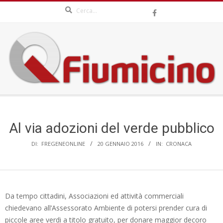
Search
Skip
to
content
QFIUMICINO.COM
Secondary
Navigation
Menu
Al via adozioni del verde pubblico
DI:
FREGENEONLINE
20 GENNAIO 2016
IN:
CRONACA
Da tempo cittadini, Associazioni ed attività commerciali
chiedevano all’Assessorato Ambiente di potersi prender cura di
piccole aree verdi a titolo gratuito, per donare maggior decoro