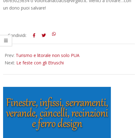
06/65025634 o volontariatoacis@virgilio.it. Vienici a trovare…con
un dono puoi salvare!
2012-
Condividi:
12-
27
Prev:
Turismo e litorale non solo PUA
Next:
Le feste con gli Etruschi