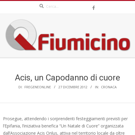
Search
Skip
to
content
QFIUMICINO.COM
Secondary
Navigation
Menu
Acis, un Capodanno di cuore
DI:
FREGENEONLINE
27 DICEMBRE 2012
IN:
CRONACA
Prosegue, attendendo i sorprendenti festeggiamenti previsti per
l’Epifania, l’iniziativa benefica “Un Natale di Cuore” organizzata
dall’Associazione Acis Onlus, attiva nel territorio locale da oltre