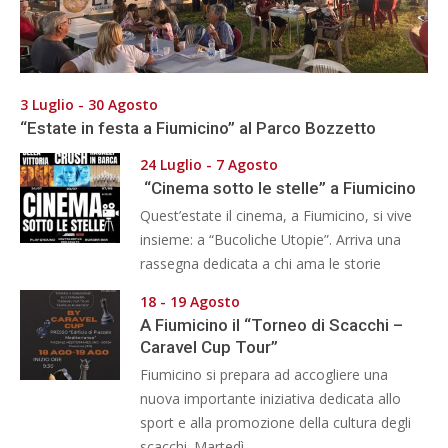
3 Luglio - 30 Agosto
“Estate in festa a Fiumicino” al Parco Bozzetto
24 Luglio - 7 Agosto
“Cinema sotto le stelle” a Fiumicino
Quest’estate il cinema, a Fiumicino, si vive
insieme: a “Bucoliche Utopie”. Arriva una
rassegna dedicata a chi ama le storie
18 - 19 Agosto
A Fiumicino il “Torneo di Scacchi –
Caravel Cup Tour”
Fiumicino si prepara ad accogliere una
nuova importante iniziativa dedicata allo
sport e alla promozione della cultura degli
scacchi. Martedì