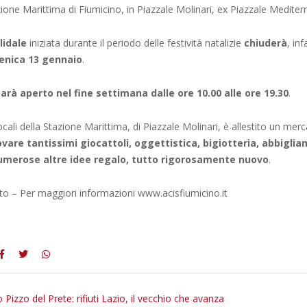
azione Marittima di Fiumicino, in Piazzale Molinari, ex Piazzale Mediter
lidale
iniziata durante il periodo delle festività natalizie
chiuderà
, inf
nica 13 gennaio
.
sarà aperto nel fine settimana dalle ore 10.00 alle ore 19.30
.
locali della Stazione Marittima, di Piazzale Molinari, è allestito un mer
vare tantissimi giocattoli, oggettistica, bigiotteria, abbigli
umerose altre idee regalo, tutto rigorosamente nuovo
.
to – Per maggiori informazioni www.acisfiumicino.it
Pizzo del Prete: rifiuti Lazio, il vecchio che avanza