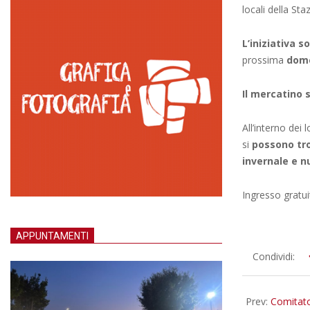
locali della St
L’iniziativa so
prossima
dome
Il mercatino 
All’interno dei 
si
possono tro
invernale e n
Ingresso gratui
APPUNTAMENTI
2019-
Condividi:
01-
10
Prev:
Comitato 