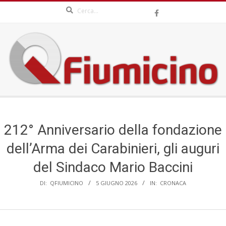
Search
Skip
to
content
QFIUMICINO.COM
Secondary
Navigation
Menu
212° Anniversario della fondazione
dell’Arma dei Carabinieri, gli auguri
del Sindaco Mario Baccini
DI:
QFIUMICINO
5 GIUGNO 2026
IN:
CRONACA