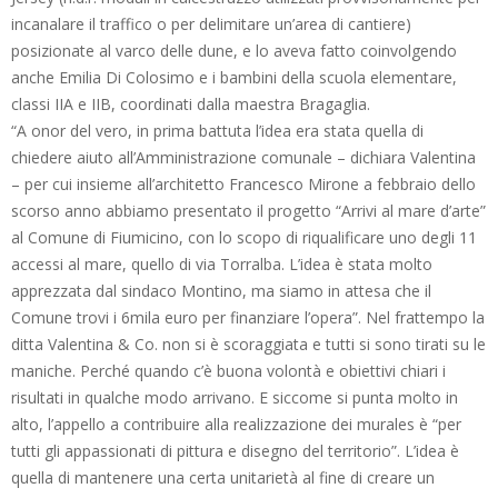
incanalare il traffico o per delimitare un’area di cantiere)
posizionate al varco delle dune, e lo aveva fatto coinvolgendo
anche Emilia Di Colosimo e i bambini della scuola elementare,
classi IIA e IIB, coordinati dalla maestra Bragaglia.
“A onor del vero, in prima battuta l’idea era stata quella di
chiedere aiuto all’Amministrazione comunale – dichiara Valentina
– per cui insieme all’architetto Francesco Mirone a febbraio dello
scorso anno abbiamo presentato il progetto “Arrivi al mare d’arte”
al Comune di Fiumicino, con lo scopo di riqualificare uno degli 11
accessi al mare, quello di via Torralba. L’idea è stata molto
apprezzata dal sindaco Montino, ma siamo in attesa che il
Comune trovi i 6mila euro per finanziare l’opera”. Nel frattempo la
ditta Valentina & Co. non si è scoraggiata e tutti si sono tirati su le
maniche. Perché quando c’è buona volontà e obiettivi chiari i
risultati in qualche modo arrivano. E siccome si punta molto in
alto, l’appello a contribuire alla realizzazione dei murales è “per
tutti gli appassionati di pittura e disegno del territorio”. L’idea è
quella di mantenere una certa unitarietà al fine di creare un