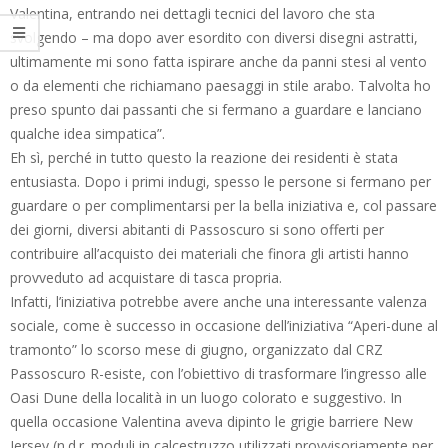
Valentina, entrando nei dettagli tecnici del lavoro che sta
svolgendo – ma dopo aver esordito con diversi disegni astratti,
ultimamente mi sono fatta ispirare anche da panni stesi al vento
o da elementi che richiamano paesaggi in stile arabo. Talvolta ho
preso spunto dai passanti che si fermano a guardare e lanciano
qualche idea simpatica”.
Eh sì, perché in tutto questo la reazione dei residenti è stata
entusiasta. Dopo i primi indugi, spesso le persone si fermano per
guardare o per complimentarsi per la bella iniziativa e, col passare
dei giorni, diversi abitanti di Passoscuro si sono offerti per
contribuire all’acquisto dei materiali che finora gli artisti hanno
provveduto ad acquistare di tasca propria.
Infatti, l’iniziativa potrebbe avere anche una interessante valenza
sociale, come è successo in occasione dell’iniziativa “Aperi-dune al
tramonto” lo scorso mese di giugno, organizzato dal CRZ
Passoscuro R-esiste, con l’obiettivo di trasformare l’ingresso alle
Oasi Dune della località in un luogo colorato e suggestivo. In
quella occasione Valentina aveva dipinto le grigie barriere New
Jersey (n.d.r. moduli in calcestruzzo utilizzati provvisoriamente per