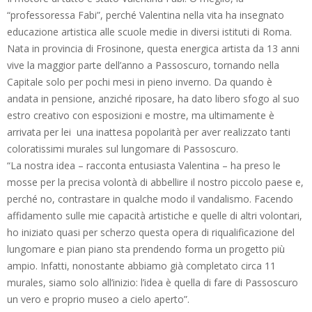
“professoressa Fabi”, perché Valentina nella vita ha insegnato
educazione artistica alle scuole medie in diversi istituti di Roma.
Nata in provincia di Frosinone, questa energica artista da 13 anni
vive la maggior parte dell’anno a Passoscuro, tornando nella
Capitale solo per pochi mesi in pieno inverno. Da quando è
andata in pensione, anziché riposare, ha dato libero sfogo al suo
estro creativo con esposizioni e mostre, ma ultimamente è
arrivata per lei una inattesa popolarità per aver realizzato tanti
coloratissimi murales sul lungomare di Passoscuro.
“La nostra idea – racconta entusiasta Valentina – ha preso le
mosse per la precisa volontà di abbellire il nostro piccolo paese e,
perché no, contrastare in qualche modo il vandalismo. Facendo
affidamento sulle mie capacità artistiche e quelle di altri volontari,
ho iniziato quasi per scherzo questa opera di riqualificazione del
lungomare e pian piano sta prendendo forma un progetto più
ampio. Infatti, nonostante abbiamo già completato circa 11
murales, siamo solo all’inizio: l’idea è quella di fare di Passoscuro
un vero e proprio museo a cielo aperto”.