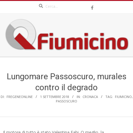
Search
Skip
to
content
QFIUMICINO.COM
Secondary
Navigation
Menu
Lungomare Passoscuro, murales
contro il degrado
DI:
FREGENEONLINE
1 SETTEMBRE 2018
IN:
CRONACA
TAG:
FIUMICINO
,
PASSOSCURO
Il motore di tutto è stato Valentina Fabi. O meglio, la