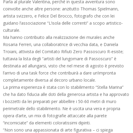
Parla al plurale Valentina, perché in questa avventura sono
coinvolte anche altre persone: anzitutto Thomas Spielmann,
artista svizzero, e Felice Del Brocco, fotografo che con lei
guidano l’associazione “L’isola delle correnti” a scopo artistico-
culturale.
Ma hanno contribuito alla realizzazione dei murales anche
Rosaria Ferreri, una collaboratrice di vecchia data, e Daniela
Troiani, attivista del Comitato Rifiuti Zero Passoscuro R-esiste;
tuttavia la lista degli “artisti del lungomare di Passoscuro” è
destinata ad allungarsi, visto che nel mese di agosto è previsto
l’arrivo di una task force che contribuirà a dare un’impronta
completamente diversa al decoro urbano locale.
La prima esperienza è stata con lo stabilimento “Stella Marina”
che ha dato fiducia alle doti della generosa artista e ha approvato
i bozzetti da lei preparati per abbellire i 50-60 metri di muro
perimetrale dello stabilimento. Ne è uscita una vera e propria
opera d’arte, un mix di fotografie attaccate alla parete
“incorniciate” da elementi coloratissimi dipinti.
“Non sono una appassionata di arte figurativa – ci spiega