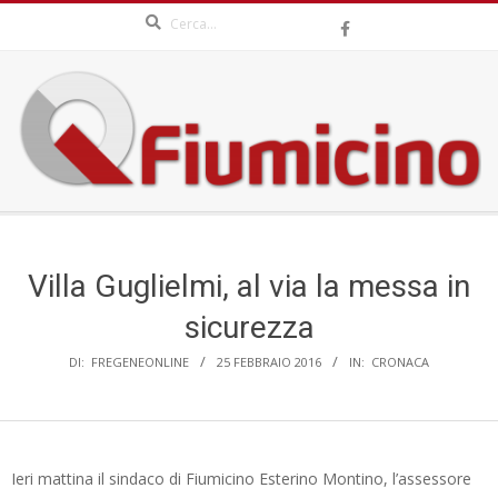
Search
Skip
to
content
QFIUMICINO.COM
Secondary
Navigation
Menu
Villa Guglielmi, al via la messa in
sicurezza
DI:
FREGENEONLINE
25 FEBBRAIO 2016
IN:
CRONACA
Ieri mattina il sindaco di Fiumicino Esterino Montino, l’assessore