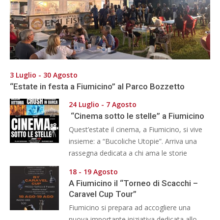
3 Luglio - 30 Agosto
“Estate in festa a Fiumicino” al Parco Bozzetto
24 Luglio - 7 Agosto
“Cinema sotto le stelle” a Fiumicino
Quest’estate il cinema, a Fiumicino, si vive
insieme: a “Bucoliche Utopie”. Arriva una
rassegna dedicata a chi ama le storie
18 - 19 Agosto
A Fiumicino il “Torneo di Scacchi –
Caravel Cup Tour”
Fiumicino si prepara ad accogliere una
nuova importante iniziativa dedicata allo