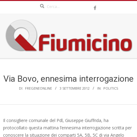
Search
Skip
to
content
QFIUMICINO.COM
Secondary
Navigation
Menu
Via Bovo, ennesima interrogazione
DI:
FREGENEONLINE
3 SETTEMBRE 2012
IN:
POLITICS
Il consigliere comunale del Pdl, Giuseppe Giuffrida, ha
protocollato questa mattina l’ennesima interrogazione scritta per
conoscere la situazione dei comparti 5A, 5B, 5C di via Angelo