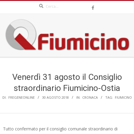
Search
Skip
to
content
QFIUMICINO.COM
Secondary
Navigation
Menu
Venerdì 31 agosto il Consiglio
straordinario Fiumicino-Ostia
DI:
FREGENEONLINE
30 AGOSTO 2018
IN:
CRONACA
TAG:
FIUMICINO
Tutto confermato per il consiglio comunale straordinario di