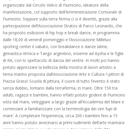
organizzate dal Circolo Velico di Fiumicino, ideatore della
manifestazione, col supporto dell’Amministrazione Comunale di
Fiumicino. Seppure sulla terra ferma ci si è divertiti, grazie alla
partecipazione dell’Associazione Stratos di Parco Leonardo, che
ha proposto esibizioni di hip hop e break dance, in programma
dalle 18,00 di venerdì pomeriggio e l’Associazione Milleluci
sporting center il sabato, con breakdance e danze latine,
ginnastica ritmica e Tango argentino, insieme ad Aysha e le figlie
di RA, con lo spettacolo di danza del ventre. In molti poi hanno
potuto apprezzare la bellezza della mostra di lavori artistici a
tema marino proposta dall’Associazione Arte e Cultura ‘I pittori di
Piazza Grassi’ Scuola di pittura, il cuore di tutto l’evento è stato
senza dubbio, lontano dalla terraferma, in mare. Oltre 150 tra
adulti, ragazzi e bambini, hanno infatti potuto godere di Fiumicino
vista dal mare, veleggiare a largo grazie all’Accademia del Mare e
cominciare a familiarizzare con la terminologia dei veri ‘lupi di
mare’. A completare l’esperienza, circa 200 i bambini fino a 15
anni hanno potuto avvicinarsi ai primi rudimenti dell’arte marinara