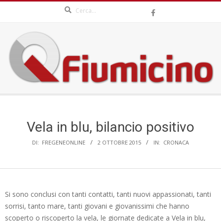
Search
Skip
to
content
QFIUMICINO.COM
Secondary
Navigation
Menu
Vela in blu, bilancio positivo
DI:
FREGENEONLINE
2 OTTOBRE 2015
IN:
CRONACA
Si sono conclusi con tanti contatti, tanti nuovi appassionati, tanti
sorrisi, tanto mare, tanti giovani e giovanissimi che hanno
scoperto o riscoperto la vela, le giornate dedicate a Vela in blu,