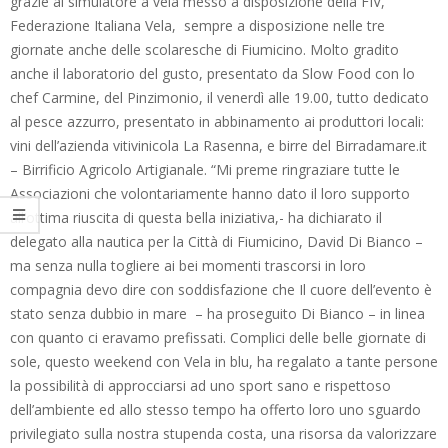
grazie al simulatore a vela messo a disposizione della FIV,
Federazione Italiana Vela, sempre a disposizione nelle tre
giornate anche delle scolaresche di Fiumicino. Molto gradito
anche il laboratorio del gusto, presentato da Slow Food con lo
chef Carmine, del Pinzimonio, il venerdì alle 19.00, tutto dedicato
al pesce azzurro, presentato in abbinamento ai produttori locali:
vini dell’azienda vitivinicola La Rasenna, e birre del Birradamare.it
– Birrificio Agricolo Artigianale. “Mi preme ringraziare tutte le
Associazioni che volontariamente hanno dato il loro supporto
all’ottima riuscita di questa bella iniziativa,- ha dichiarato il
delegato alla nautica per la Città di Fiumicino, David Di Bianco –
ma senza nulla togliere ai bei momenti trascorsi in loro
compagnia devo dire con soddisfazione che Il cuore dell’evento è
stato senza dubbio in mare – ha proseguito Di Bianco – in linea
con quanto ci eravamo prefissati. Complici delle belle giornate di
sole, questo weekend con Vela in blu, ha regalato a tante persone
la possibilità di approcciarsi ad uno sport sano e rispettoso
dell’ambiente ed allo stesso tempo ha offerto loro uno sguardo
privilegiato sulla nostra stupenda costa, una risorsa da valorizzare