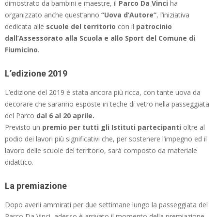
dimostrato da bambini e maestre, il
Parco Da Vinci
ha
organizzato anche quest’anno
“Uova d’Autore”
, l’iniziativa
dedicata alle
scuole del territorio
con il
patrocinio
dall’Assessorato alla Scuola e allo Sport del Comune di
Fiumicino
.
L’edizione 2019
L’edizione del 2019 è stata ancora più ricca, con tante uova da
decorare che saranno esposte in teche di vetro nella passeggiata
del Parco
dal 6 al 20 aprile.
Previsto un
premio per tutti gli Istituti partecipanti
oltre al
podio dei lavori più significativi che, per sostenere l’impegno ed il
lavoro delle scuole del territorio, sarà composto da materiale
didattico.
La premiazione
Dopo averli ammirati per due settimane lungo la passeggiata del
Parco Da Vinci, adesso è arrivato il momento della premiazione.