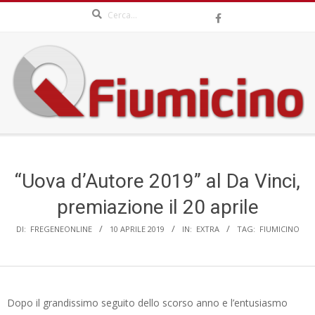
Search
Skip
to
content
QFIUMICINO.COM
Secondary
Navigation
Menu
“Uova d’Autore 2019” al Da Vinci,
premiazione il 20 aprile
DI:
FREGENEONLINE
10 APRILE 2019
IN:
EXTRA
TAG:
FIUMICINO
Dopo il grandissimo seguito dello scorso anno e l’entusiasmo