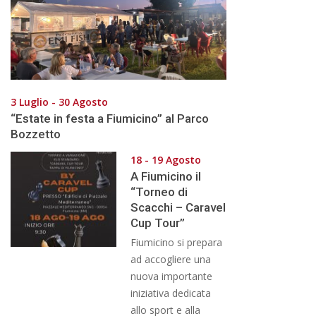
3 Luglio - 30 Agosto
“Estate in festa a Fiumicino” al Parco
Bozzetto
18 - 19 Agosto
A Fiumicino il
“Torneo di
Scacchi – Caravel
Cup Tour”
Fiumicino si prepara
ad accogliere una
nuova importante
iniziativa dedicata
allo sport e alla