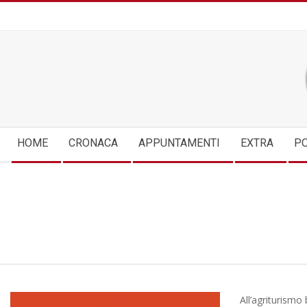
Skip
to
content
Secondary
HOME
CRONACA
APPUNTAMENTI
EXTRA
PO
Navigation
Menu
All’agriturismo