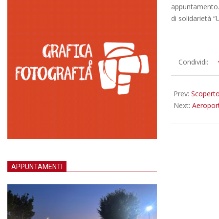
appuntamento. I
di solidarietà 
2013-
Condividi:
11-
13
Prev:
Scoperto
Next:
Aeroport
APPUNTAMENTI