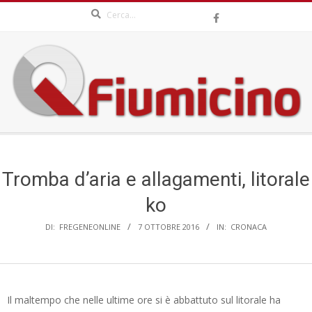
Search
Skip
to
content
QFIUMICINO.COM
Secondary
Navigation
Menu
Tromba d’aria e allagamenti, litorale
ko
DI:
FREGENEONLINE
7 OTTOBRE 2016
IN:
CRONACA
Il maltempo che nelle ultime ore si è abbattuto sul litorale ha