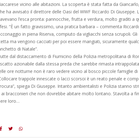
carese vicino alle abitazioni. La scoperta è stata fatta da Giancarlo,
he ha avvisato il direttore delle Oasi del WWF Riccardo Di Giuseppe.
 avevano l’esca pronta: pannocchie, frutta e verdura, molto graditi a q
fesi. “È un fatto gravissimo, una pratica barbara – commenta Riccar
acconaggio in piena Riserva, compiuto da vigliacchi senza scrupoli. Gli 
tetta ma vengono cacciati per poi essere mangiati, sicuramente qualc
nchetto di Natale”.
rutte dal distaccamento di Fiumicino della Polizia metropolitana di 
scatto azionabile dalla stessa preda che sarebbe rimasta intrappolat
le ore notturne non è raro vedere vicino al bosco piccole famiglie di is
“Collocare trappole innescate o lacci scorsoi è un reato penale e comp
rocura”, spiega Di Giuseppe. Intanto ambientalisti e Polizia stanno str
 ai bracconieri che non dovrebbe abitare molto lontano. Stavolta a fin
ere loro…