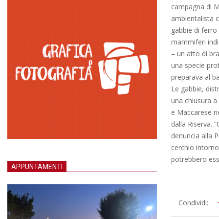
campagna di Mac
ambientalista c
gabbie di ferro
mammiferi indi
– un atto di br
una specie pro
preparava al ba
Le gabbie, dist
una chiusura a 
e Maccarese nel
dalla Riserva. 
denuncia alla P
cerchio intorno
potrebbero ess
APPUNTAMENTI
2015-
Condividi:
11-