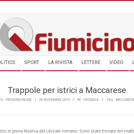
QFIUMICINO.COM
LITICS
SPORT
LA RIVISTA
LETTERE
VIDEO
Trappole per istrici a Maccarese
DI:
FREGENEONLINE
29 NOVEMBRE 2015
IN:
CRONACA
TAG:
MACCARES
trici in piena Riserva del Litorale romano. Sono state trovate ieri matt