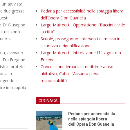
 un attivista
 Le due grosse
Pedana per accessibilità nella spiaggia libera
uesti
dell’Opera Don Guanella
do Di Giuseppe
Largo Matteotti, Opposizione: “Baccini divide
istrici sono
la città”
uno si
Scuole, proseguono interventi di messa in
sicurezza e riqualificazione
Roma, avevano
Largo Matteotti, intitolazione l’11 agosto a
a. Tra Fregene
Focene
trici protetti
Concessioni demaniali marittime a uso
orta la
abitativo, Catini: “Assunta piena
ingendo il
responsabilità”
ire in trappola
CRONACA
Pedana per accessibilità
nella spiaggia libera
dell’Opera Don Guanella