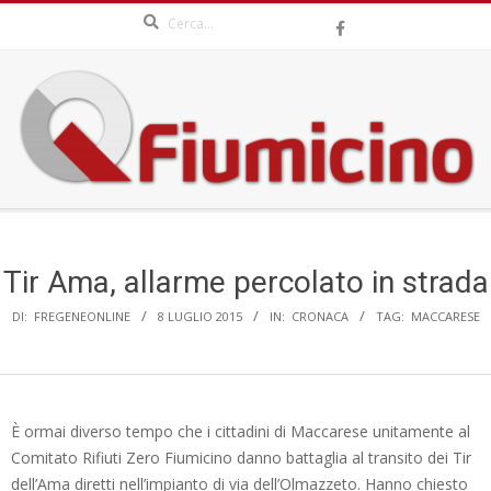
Search
Skip
to
content
QFIUMICINO.COM
Secondary
Navigation
Menu
Tir Ama, allarme percolato in strada
DI:
FREGENEONLINE
8 LUGLIO 2015
IN:
CRONACA
TAG:
MACCARESE
È ormai diverso tempo che i cittadini di Maccarese unitamente al
Comitato Rifiuti Zero Fiumicino danno battaglia al transito dei Tir
dell’Ama diretti nell’impianto di via dell’Olmazzeto. Hanno chiesto