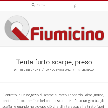
Search
Skip
to
content
QFIUMICINO.COM
Secondary
Navigation
Menu
Tenta furto scarpe, preso
DI:
FREGENEONLINE
29 NOVEMBRE 2012
IN:
CRONACA
È entrato in un negozio di scarpe a Parco Leonardo l’altro giorno,
deciso a “procurarsi” un bel paio di scarpe. Ha fatto un giro tra gli
scaffali e quando ha trovato ciò che gli interessava ha tirato fuori