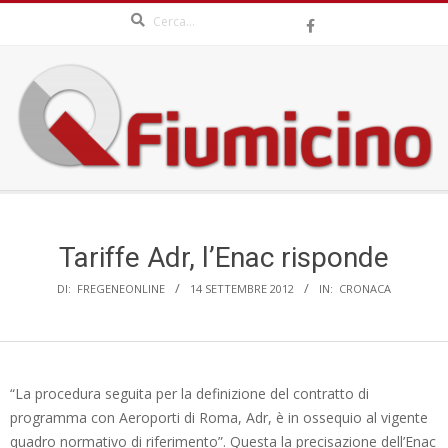
Search
Skip
to
content
QFIUMICINO.COM
Secondary
Navigation
Menu
Tariffe Adr, l’Enac risponde
DI:
FREGENEONLINE
14 SETTEMBRE 2012
IN:
CRONACA
“La procedura seguita per la definizione del contratto di
programma con Aeroporti di Roma, Adr, è in ossequio al vigente
quadro normativo di riferimento”. Questa la precisazione dell’Enac