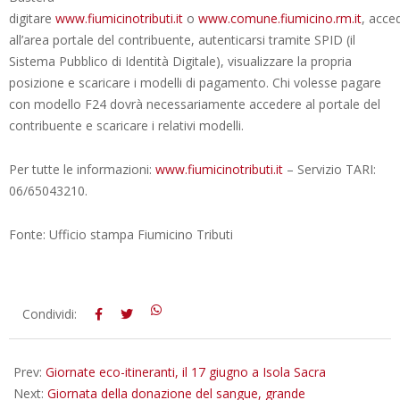
digitare
www.fiumicinotributi.it
o
www.comune.fiumicino.rm.it
, acce
all’area portale del contribuente, autenticarsi tramite SPID (il
Sistema Pubblico di Identità Digitale), visualizzare la propria
posizione e scaricare i modelli di pagamento. Chi volesse pagare
con modello F24 dovrà necessariamente accedere al portale del
contribuente e scaricare i relativi modelli.
Per tutte le informazioni:
www.fiumicinotributi.it
– Servizio TARI:
06/65043210.
Fonte: Ufficio stampa Fiumicino Tributi
2025-
Condividi:
06-
16
Prev:
Giornate eco-itineranti, il 17 giugno a Isola Sacra
Next:
Giornata della donazione del sangue, grande