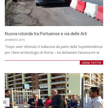
Nuova rotonda tra Portuense e via delle Arti
2015-
24 MARZO 2015
03-
“Dopo aver ottenuto il nullaosta da parte della Soprintendenza
24
per i Beni archeologici di Roma – ha dichiarato l’assessore ai
LEGGI TUTTO