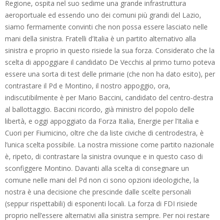
Regione, ospita nel suo sedime una grande infrastruttura
aeroportuale ed essendo uno dei comuni più grandi del Lazio,
siamo fermamente convinti che non possa essere lasciato nelle
mani della sinistra. Fratelli d’Italia è un partito alternativo alla
sinistra e proprio in questo risiede la sua forza. Considerato che la
scelta di appoggiare il candidato De Vecchis al primo turno poteva
essere una sorta di test delle primarie (che non ha dato esito), per
contrastare il Pd e Montino, il nostro appoggio, ora,
indiscutibilmente è per Mario Baccini, candidato del centro-destra
al ballottaggio. Baccini ricordo, già ministro del popolo delle
libertà, e oggi appoggiato da Forza Italia, Energie per l’Italia e
Cuori per Fiumicino, oltre che da liste civiche di centrodestra, è
l’unica scelta possibile. La nostra missione come partito nazionale
è, ripeto, di contrastare la sinistra ovunque e in questo caso di
sconfiggere Montino. Davanti alla scelta di consegnare un
comune nelle mani del Pd non ci sono opzioni ideologiche, la
nostra è una decisione che prescinde dalle scelte personali
(seppur rispettabili) di esponenti locali. La forza di FDI risiede
proprio nell’essere alternativi alla sinistra sempre. Per noi restare