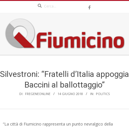
Search
Skip
to
content
QFIUMICINO.COM
Secondary
Navigation
Menu
Silvestroni: “Fratelli d’Italia appoggia
Baccini al ballottaggio”
DI:
FREGENEONLINE
14 GIUGNO 2018
IN:
POLITICS
“La città di Fiumicino rappresenta un punto nevralgico della