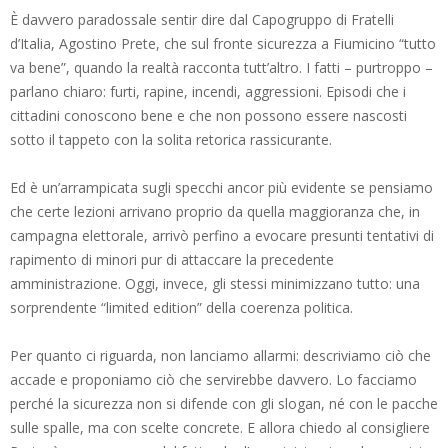
È davvero paradossale sentir dire dal Capogruppo di Fratelli
d’Italia, Agostino Prete, che sul fronte sicurezza a Fiumicino “tutto
va bene”, quando la realtà racconta tutt’altro. I fatti – purtroppo –
parlano chiaro: furti, rapine, incendi, aggressioni. Episodi che i
cittadini conoscono bene e che non possono essere nascosti
sotto il tappeto con la solita retorica rassicurante.
Ed è un’arrampicata sugli specchi ancor più evidente se pensiamo
che certe lezioni arrivano proprio da quella maggioranza che, in
campagna elettorale, arrivò perfino a evocare presunti tentativi di
rapimento di minori pur di attaccare la precedente
amministrazione. Oggi, invece, gli stessi minimizzano tutto: una
sorprendente “limited edition” della coerenza politica.
Per quanto ci riguarda, non lanciamo allarmi: descriviamo ciò che
accade e proponiamo ciò che servirebbe davvero. Lo facciamo
perché la sicurezza non si difende con gli slogan, né con le pacche
sulle spalle, ma con scelte concrete. E allora chiedo al consigliere