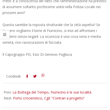
Prete: è a conoscenza del fatto che l’amministrazione ha previsto
di assumere soltanto pochissime unità nella Polizia Locale nei
prossimi anni?
Questa sarebbe la risposta strutturale che la città aspetta? Se
davvero vogliamo il bene di Fiumicino, si inizi ad affrontare i
problemi senza negarli. La sicurezza è una cosa seria e merita
serietà, non rassicurazioni di facciata.
Il Capogruppo PD, Ezio Di Genesio Pagliuca
2025-
Condividi:
11-
15
Prev:
La Bottega del Tempo, Fiumicino e le sue località
Next:
Porto crocieristico, Cgil: “Contrari a progetto”