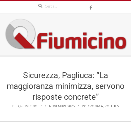
Search
Skip
to
content
QFIUMICINO.COM
Secondary
Navigation
Menu
Sicurezza, Pagliuca: “La
maggioranza minimizza, servono
risposte concrete”
DI:
QFIUMICINO
15 NOVEMBRE 2025
IN:
CRONACA
,
POLITICS